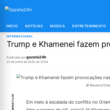
INÍCIO
NOTÍCIAS
MÚSICA
ENTRETENIMENTO
INTERNACIONAL
Trump e Khamenei fazem pro
gazeta24h
Publicado por
23 de junho de 2025, às 12:04
© Reuters/Viol
COMPARTILHE
Em meio à escalada do conflito no Orie
líder supremo do Irã, aiatolá Ali Khame