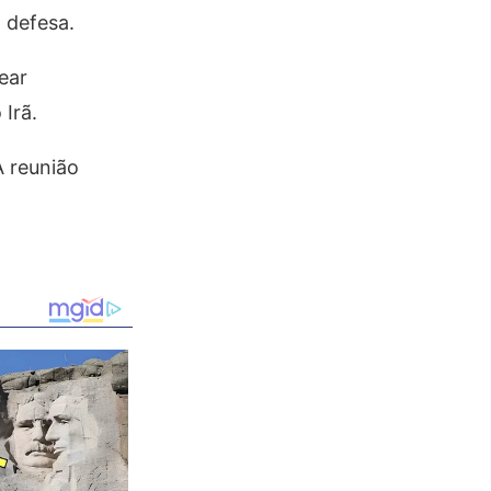
 defesa.
ear
Irã.
A reunião