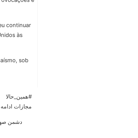
eu continuar
Unidos às
daísmo, sob
#همین_حالا
مجازات ادامه 
دشمن صهیو