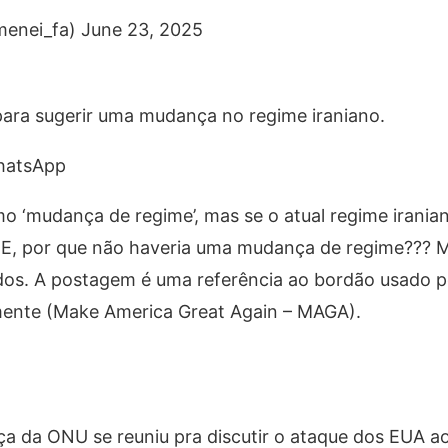
فا 🇮🇷 (@Khamenei_fa) June 23, 2025
para sugerir uma mudança no regime iraniano.
hatsApp
mo ‘mudança de regime’, mas se o atual regime irania
or que não haveria uma mudança de regime??? MI
dos. A postagem é uma referência ao bordão usado p
ente (Make America Great Again – MAGA).
 da ONU se reuniu pra discutir o ataque dos EUA ao 