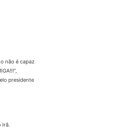
no não é capaz
GA!!!”,
elo presidente
Irã.