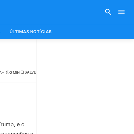
S
ÚLTIMAS NOTÍCIAS
A+
2 MIN
SALVE
Trump, e o
provocações e