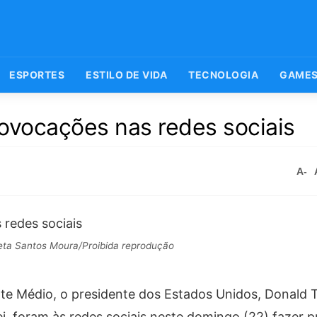
ESPORTES
ESTILO DE VIDA
TECNOLOGIA
GAME
vocações nas redes sociais
A-
eta Santos Moura/Proibida reprodução
nte Médio, o presidente dos Estados Unidos, Donald 
nei, foram às redes sociais neste domingo (22) fazer 