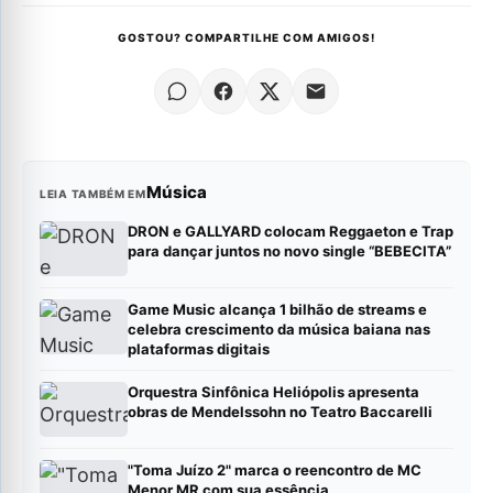
GOSTOU? COMPARTILHE COM AMIGOS!
Música
LEIA TAMBÉM EM
DRON e GALLYARD colocam Reggaeton e Trap
para dançar juntos no novo single “BEBECITA”
Game Music alcança 1 bilhão de streams e
celebra crescimento da música baiana nas
plataformas digitais
Orquestra Sinfônica Heliópolis apresenta
obras de Mendelssohn no Teatro Baccarelli
"Toma Juízo 2" marca o reencontro de MC
Menor MR com sua essência