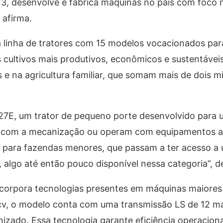
013, desenvolve e fabrica máquinas no país com foco 
 afirma.
 linha de tratores com 15 modelos vocacionados par
s cultivos mais produtivos, econômicos e sustentávei
e na agricultura familiar, que somam mais de dois m
7E, um trator de pequeno porte desenvolvido para u
 com a mecanização ou operam com equipamentos a
ca para fazendas menores, que passam a ter acesso a
, algo até então pouco disponível nessa categoria”, d
ncorpora tecnologias presentes em máquinas maiores
5 cv, o modelo conta com uma transmissão LS de 12 m
onizado. Essa tecnologia garante eficiência operacion