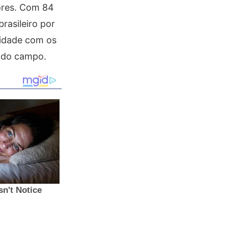
tores. Com 84
rasileiro por
midade com os
s do campo.