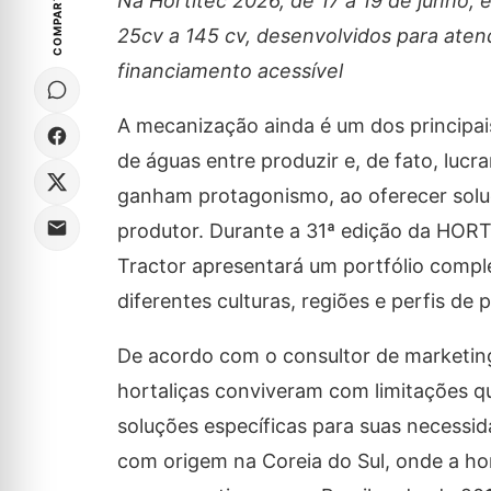
COMPARTILHE
Na Hortitec 2026, de 17 a 19 de junho,
25cv a 145 cv, desenvolvidos para atend
financiamento acessível
A mecanização ainda é um dos principais 
de águas entre produzir e, de fato, luc
ganham protagonismo, ao oferecer soluçõ
produtor. Durante a 31ª edição da HORT
Tractor apresentará um portfólio compl
diferentes culturas, regiões e perfis de 
De acordo com o consultor de marketing
hortaliças conviveram com limitações q
soluções específicas para suas necess
com origem na Coreia do Sul, onde a hort