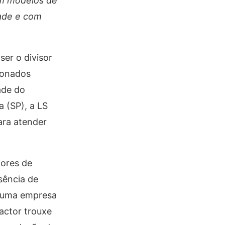
om modelos de
dade e com
ser o divisor
cionados
ade do
 (SP), a LS
ara atender
tores de
sência de
s uma empresa
ractor trouxe