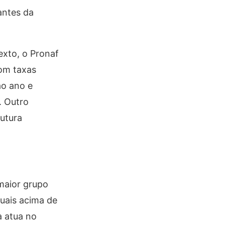
antes da
xto, o Pronaf
com taxas
ao ano e
. Outro
rutura
 maior grupo
nuais acima de
a atua no