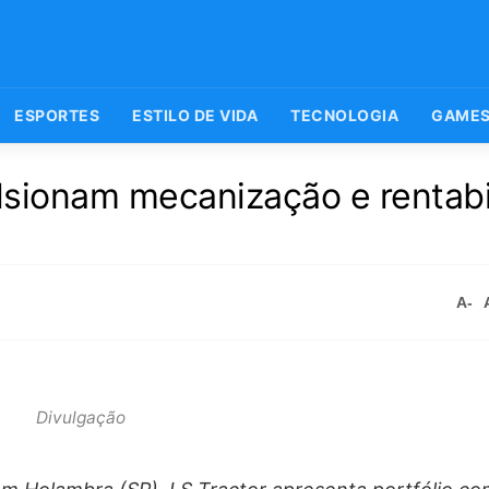
ESPORTES
ESTILO DE VIDA
TECNOLOGIA
GAME
lsionam mecanização e rentabi
A-
Divulgação