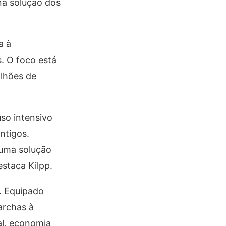
na solução dos
a à
s. O foco está
ilhões de
so intensivo
ntigos.
 uma solução
estaca Kilpp.
. Equipado
archas à
al, economia