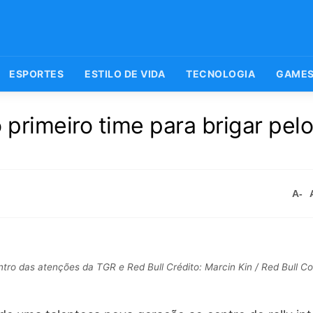
ESPORTES
ESTILO DE VIDA
TECNOLOGIA
GAME
 primeiro time para brigar pel
A-
entro das atenções da TGR e Red Bull Crédito: Marcin Kin / Red Bull C