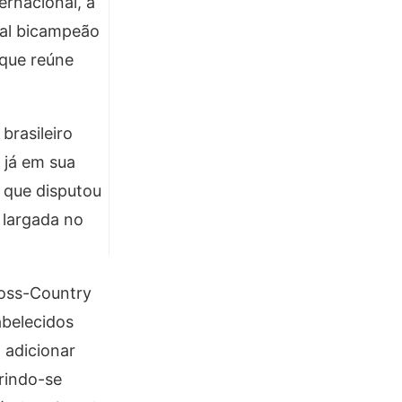
ernacional, a
ual bicampeão
que reúne
brasileiro
 já em sua
 que disputou
 largada no
ross-Country
abelecidos
 adicionar
rindo-se