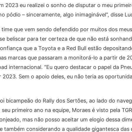
m 2023 eu realizei o sonho de disputar o meu primeir
no pódio – sinceramente, algo inimaginável”, disse L
o time que vem sendo defendido por muitos dos meus
se beliscar para ter certeza de que não está sonhan
confiança que a Toyota e a Red Bull estão depositan
duas marcas que passaram a monitorá-lo a partir de 2
oad internacional. “Eu quero destacar o papel da Pne
r 2023. Sem o apoio deles, eu não teria as oportuni
foi bicampeão do Rally dos Sertões, ao lado do nave
em seu primeiro ano na equipe, Moraes é visto pela T
isonjeado, mas não posso aceitar um elogio dessa di
 e também considerando a qualidade gigantesca das 