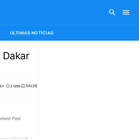
S
ÚLTIMAS NOTÍCIAS
o Dakar
A+
3 MIN
SALVE
ontent Pool