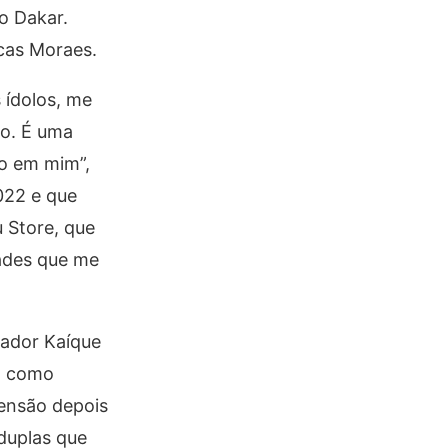
o Dakar.
ucas Moraes.
 ídolos, me
do. É uma
do em mim”,
022 e que
u Store, que
dades que me
gador Kaíque
GR como
mensão depois
duplas que