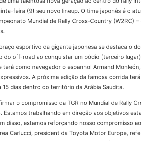
e uma talentosa nova geração ao centro do rally int
ta-feira (9) seu novo lineup. O time japonês é o at
mpeonato Mundial de Rally Cross-Country (W2RC) – 
s.
raço esportivo da gigante japonesa se destaca o do 
do off-road ao conquistar um pódio (terceiro lugar)
Ele terá como navegador o espanhol Armand Monleón,
xpressivos. A próxima edição da famosa corrida terá
 15 dias dentro do território da Arábia Saudita.
irmar o compromisso da TGR no Mundial de Rally C
4. Estamos trabalhando em direção aos objetivos est
lém disso, estamos reforçando nosso compromisso ao
rea Carlucci, president da Toyota Motor Europe, refe