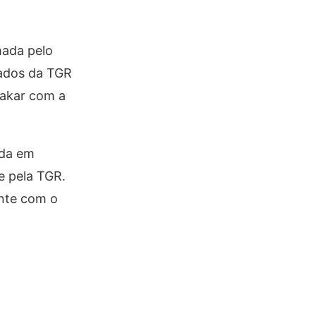
mada pelo
tados da TGR
Dakar com a
nda em
e pela TGR.
ente com o