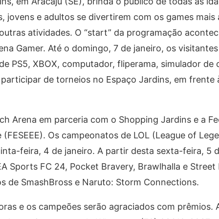
ins, em Aracaju (SE), brinda o público de todas as i
s, jovens e adultos se divertirem com os games mais 
 outras atividades. O “start” da programação acontec
rena Gamer. Até o domingo, 7 de janeiro, os visitante
de PS5, XBOX, computador, fliperama, simulador de c
 participar de torneios no Espaço Jardins, em frente 
ech Arena em parceria com o Shopping Jardins e a F
pe (FESEEE). Os campeonatos de LOL (League of Leg
ta-feira, 4 de janeiro. A partir desta sexta-feira, 5 d
EA Sports FC 24, Pocket Bravery, Brawlhalla e Street F
ios de SmashBross e Naruto: Storm Connections.
horas e os campeões serão agraciados com prêmios. A