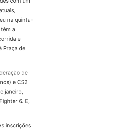
dades com um
atuais,
eu na quinta-
s têm a
orrida e
à Praça de
ederação de
ends) e CS2
e janeiro,
ighter 6. E,
s inscrições