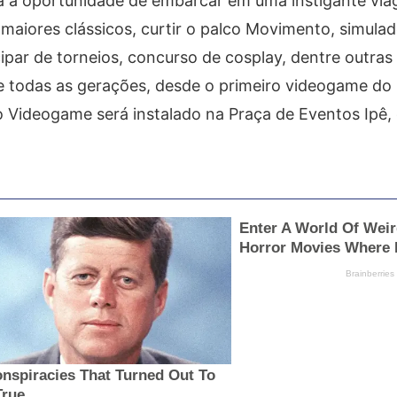
erá a oportunidade de embarcar em uma instigante vi
 maiores clássicos, curtir o palco Movimento, simula
ipar de torneios, concurso de cosplay, dentre outras 
e todas as gerações, desde o primeiro videogame do
o Videogame será instalado na Praça de Eventos Ipê,