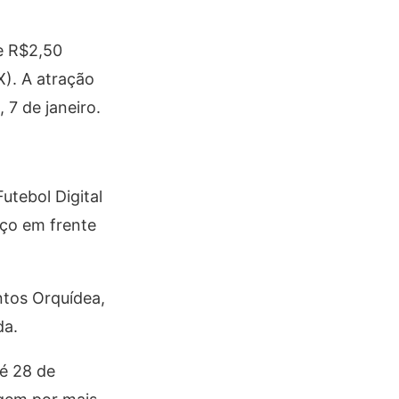
de R$2,50
X). A atração
 7 de janeiro.
utebol Digital
aço em frente
ntos Orquídea,
da.
té 28 de