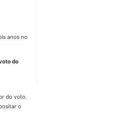
is anos no
voto do
or do voto.
ositar o