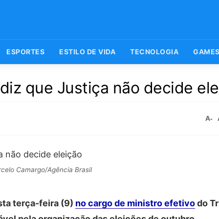
ESPORTES
ESTILO DE VIDA
TECNOLOGIA
GAME
diz que Justiça não decide el
A-
celo Camargo/Agência Brasil
ta terça-feira (9)
no cargo de ministro efetivo
do Tr
sável pela organização das eleições de outubro.