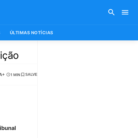
S
ÚLTIMAS NOTÍCIAS
eição
A+
1 MIN
SALVE
ibunal