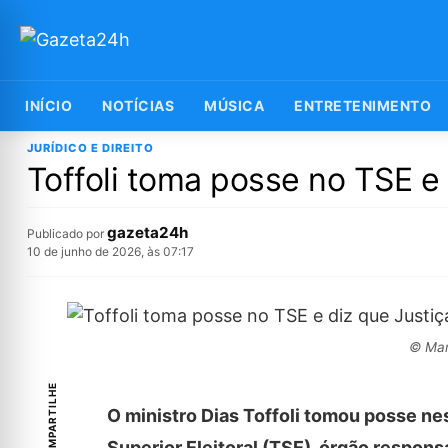
INÍCIO
NOTÍCIAS
MÚSICA
ENTRETENIMENTO
JURÍDICO E DIREITO
Toffoli toma posse no TSE e 
gazeta24h
Publicado por
10 de junho de 2026, às 07:17
© Mar
COMPARTILHE
O ministro Dias Toffoli tomou posse nes
Superior Eleitoral (TSE), órgão respon