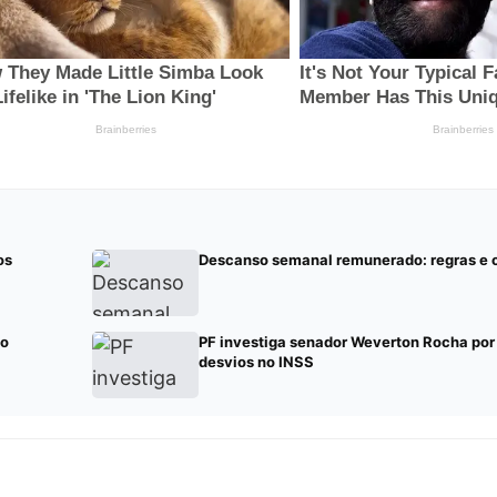
os
Descanso semanal remunerado: regras e 
mo
PF investiga senador Weverton Rocha por
desvios no INSS