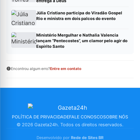
entrega a Deus
Júlia Cristiano participa do Viradão Gospel
Rio e ministra em dois palcos do evento
Ministério Mergulhar e Nathalia Valencia
lançam “Pentecostes”, um clamor pelo agir do
Espírito Santo
Encontrou algum erro?
Entre em contato
POLÍTICA DE PRIVACIDADE
FALE CONOSCO
SOBRE NÓS
© 2026 Gazeta24h. Todos os direitos reservados.
Desenvolvido por
Rede de Sites BR