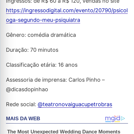
Ingressos: de R$ 60 a R$ 120, vendas no site
https://ingressodigital.com/evento/20790/psicol
oga-segundo-meu-psiquiatra
Gênero: comédia dramática
Duração: 70 minutos
Classificação etária: 16 anos
Assessoria de imprensa: Carlos Pinho –
@dicasdopinhao
Rede social:
@teatronovaiguacupetrobras