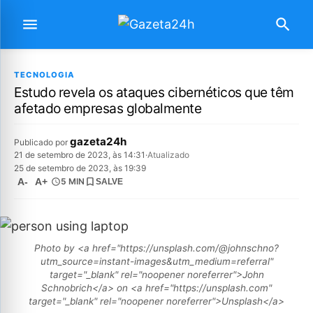
TECNOLOGIA
Estudo revela os ataques cibernéticos que têm
afetado empresas globalmente
gazeta24h
Publicado por
21 de setembro de 2023, às 14:31
·
Atualizado
25 de setembro de 2023, às 19:39
A-
A+
5 MIN
SALVE
Photo by <a href="https://unsplash.com/@johnschno?
utm_source=instant-images&utm_medium=referral"
target="_blank" rel="noopener noreferrer">John
Schnobrich</a> on <a href="https://unsplash.com"
target="_blank" rel="noopener noreferrer">Unsplash</a>