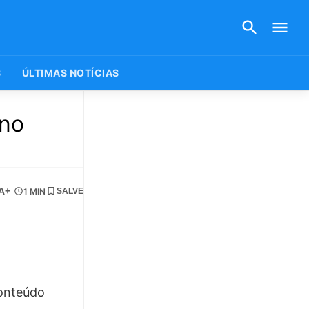
S
ÚLTIMAS NOTÍCIAS
 no
A+
1 MIN
SALVE
conteúdo