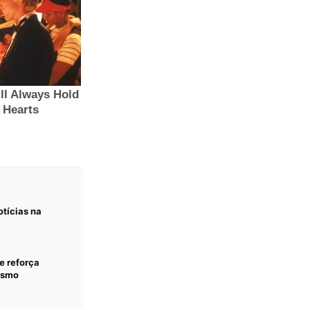
otícias na
e reforça
ismo