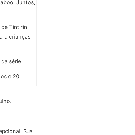
Kaboo. Juntos,
de Tintirin
ara crianças
da série.
tos e 20
ulho.
epcional. Sua