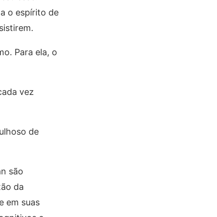
a o espírito de
sistirem.
o. Para ela, o
cada vez
gulhoso de
an são
tão da
te em suas