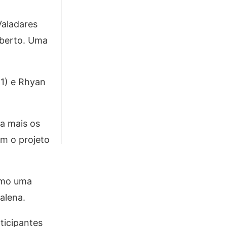
Valadares
Aberto. Uma
11) e Rhyan
a mais os
om o projeto
como uma
alena.
ticipantes