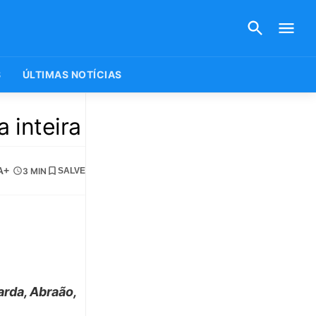
S
ÚLTIMAS NOTÍCIAS
 inteira
A+
3 MIN
SALVE
rda, Abraão,