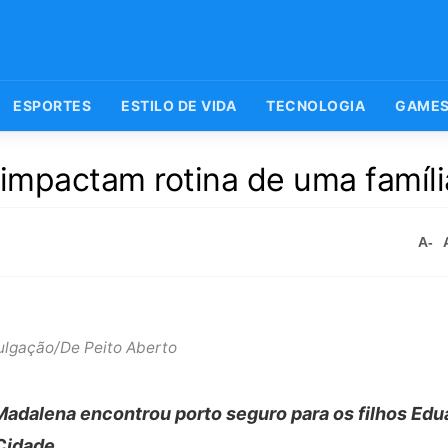
ESPORTES
ESTILO DE VIDA
TECNOLOGIA
GAME
impactam rotina de uma família
A-
ulgação/De Peito Aberto
adalena encontrou porto seguro para os filhos Edua
Cidade