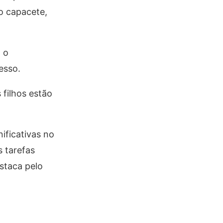
o capacete,
 o
esso.
 filhos estão
ificativas no
 tarefas
staca pelo