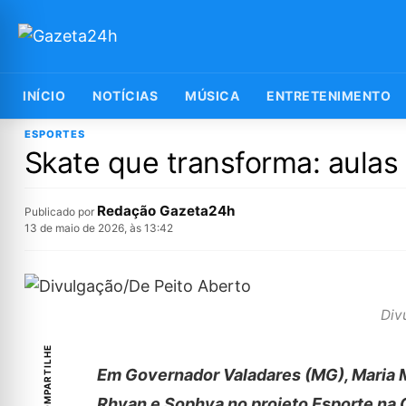
INÍCIO
NOTÍCIAS
MÚSICA
ENTRETENIMENTO
ESPORTES
Skate que transforma: aulas 
Redação Gazeta24h
Publicado por
13 de maio de 2026, às 13:42
Div
COMPARTILHE
Em Governador Valadares (MG), Maria M
Rhyan e Sophya no projeto Esporte na 