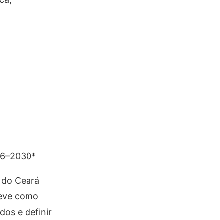
026–2030*
o do Ceará
teve como
dos e definir