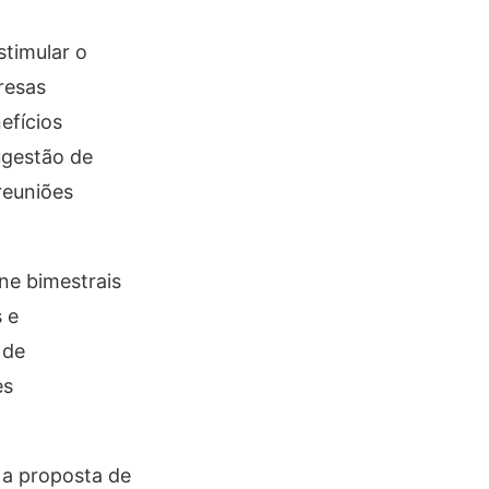
timular o
resas
efícios
ugestão de
reuniões
ne bimestrais
 e
 de
es
 a proposta de