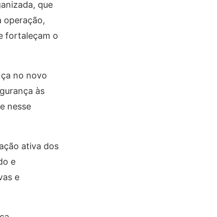
ganizada, que
a operação,
e fortaleçam o
ança no novo
egurança às
te nesse
pação ativa dos
do e
vas e
ca,