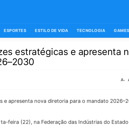
ESPORTES
ESTILO DE VIDA
TECNOLOGIA
GAME
izes estratégicas e apresenta 
026–2030
A-
rta-feira (22), na Federação das Indústrias do Estad