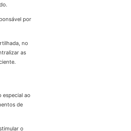
do.
sponsável por
tilhada, no
tralizar as
ciente.
 especial ao
mentos de
timular o