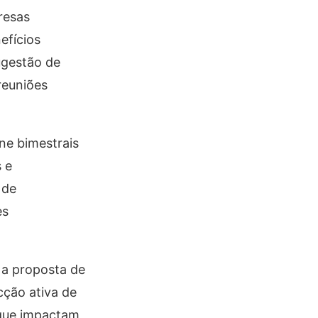
resas
efícios
ugestão de
reuniões
ne bimestrais
 e
 de
es
 a proposta de
cção ativa de
 que impactam