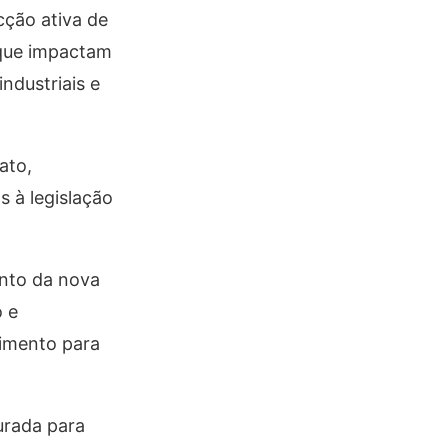
cção ativa de
 que impactam
ndustriais e
ato,
 à legislação
ento da nova
 e
vimento para
urada para