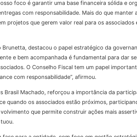
osso foco é garantir uma base financeira sólida e or
 entregas com responsabilidade. Mais do que manter 
em projetos que gerem valor real para os associados 
lo Brunetta, destacou o papel estratégico da govern
arente e bem acompanhada é fundamental para dar s
associados. O Conselho Fiscal tem um papel importan
ance com responsabilidade”, afirmou.
ucas Brasil Machado, reforçou a importância da partici
ece quando os associados estão próximos, participan
volvimento que permite construir ações mais asserti
ntuou.
 fase para a entidade, com foco em gestão estratégi