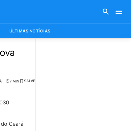
S
ÚLTIMAS NOTÍCIAS
nova
A+
7 MIN
SALVE
o do Ceará