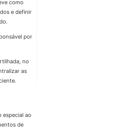
teve como
dos e definir
do.
sponsável por
tilhada, no
tralizar as
ciente.
 especial ao
mentos de