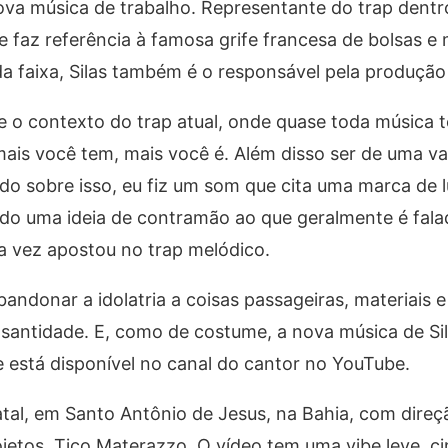
ova música de trabalho. Representante do trap dentr
e faz referência à famosa grife francesa de bolsas e 
a faixa, Silas também é o responsável pela produção
e o contexto do trap atual, onde quase toda música t
ais você tem, mais você é. Além disso ser de uma v
indo sobre isso, eu fiz um som que cita uma marca de
o uma ideia de contramão ao que geralmente é fala
ma vez apostou no trap melódico.
onar a idolatria a coisas passageiras, materiais e 
santidade. E, como de costume, a nova música de Si
está disponível no canal do cantor no YouTube.
atal, em Santo Antônio de Jesus, na Bahia, com direç
ojetos, Tico Materazzo. O vídeo tem uma vibe leve, c