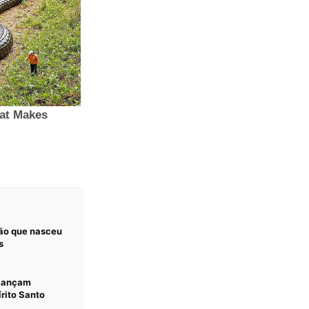
ção que nasceu
s
 lançam
írito Santo