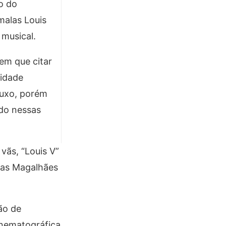
o do
malas Louis
 musical.
em que citar
aidade
 luxo, porém
do nessas
vãs, “Louis V”
las Magalhães
ão de
inematográfica