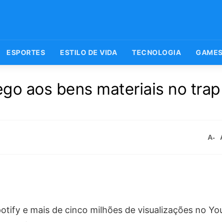
ESPORTES
ESTILO DE VIDA
TECNOLOGIA
GAME
ego aos bens materiais no trap
A-
tify e mais de cinco milhões de visualizações no Yo