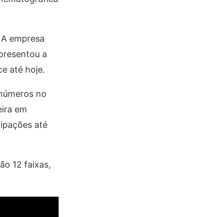
. A empresa
apresentou a
e até hoje.
 números no
eira em
ipações até
ão 12 faixas,