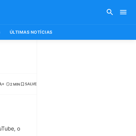
S
ÚLTIMAS NOTÍCIAS
A+
2 MIN
SALVE
uTube, o