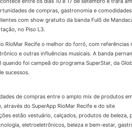
contece entre os dias 10 e 17 de setembro e trará am
rtunidades de compras, gastronomia e comodidades
 clientes com show gratuito da banda Fulô de Mandaca
tação, no Piso L3.
o RioMar Recife o melhor do forró, com referências 
eletrônico e outras influências musicais. A banda per
sil quando foi campeã do programa SuperStar, da Glo
de sucessos.
idades de compras entre o amplo mix de produtos em
e, através do SuperApp RioMar Recife e do site
ões estão vestuário, calçados, produtos de beleza, 
ecnologia, eletroeletrônicos, beleza e bem-estar, gast