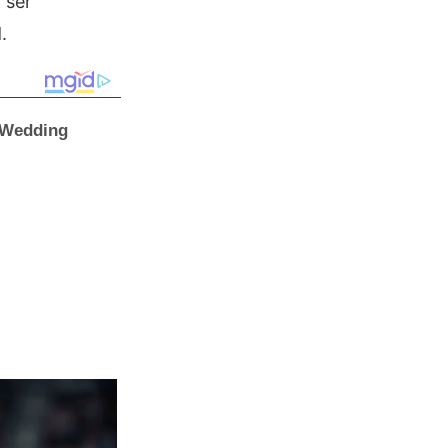
 ser
.