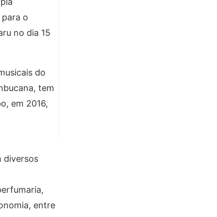
pla
 para o
ru no dia 15
musicais do
nambucana, tem
bo, em 2016,
 diversos
perfumaria,
ronomia, entre