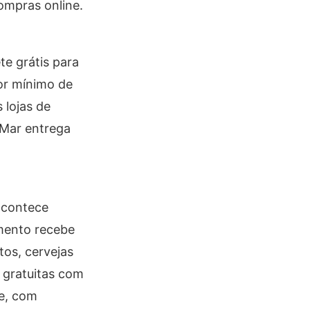
ompras online.
e grátis para
or mínimo de
 lojas de
oMar entrega
 acontece
imento recebe
os, cervejas
s gratuitas com
fe, com