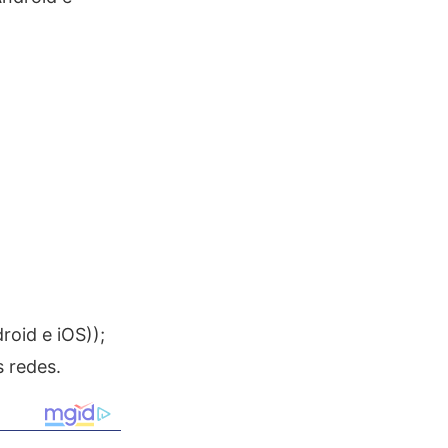
oid e iOS));
s redes.