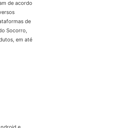
ram de acordo
versos
lataformas de
do Socorro,
dutos, em até
Android e