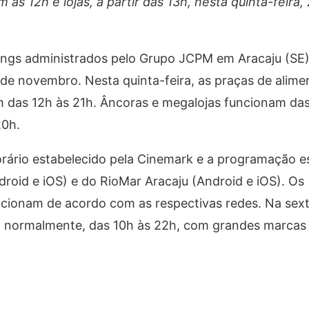
s 12h e lojas, a partir das 13h, nesta quinta-feira,
ings administrados pelo Grupo JCPM em Aracaju (SE)
de novembro. Nesta quinta-feira, as praças de alime
m das 12h às 21h. Âncoras e megalojas funcionam das
20h.
ário estabelecido pela Cinemark e a programação es
roid e iOS) e do RioMar Aracaju (Android e iOS). Os
ncionam de acordo com as respectivas redes. Na sexta
m normalmente, das 10h às 22h, com grandes marcas