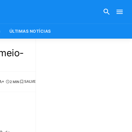
S
ÚLTIMAS NOTÍCIAS
 meio-
A+
2 MIN
SALVE