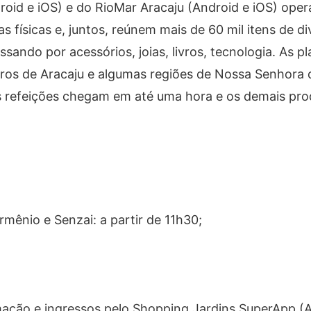
oid e iOS) e do RioMar Aracaju (Android e iOS) ope
 físicas e, juntos, reúnem mais de 60 mil itens de di
ando por acessórios, joias, livros, tecnologia. As p
ros de Aracaju e algumas regiões de Nossa Senhora 
s refeições chegam em até uma hora e os demais pro
ênio e Senzai: a partir de 11h30;
mação e ingressos pelo Shopping Jardins SuperApp (