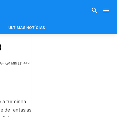
S
ÚLTIMAS NOTÍCIAS
)
A+
1 MIN
SALVE
e a turminha
le de fantasias