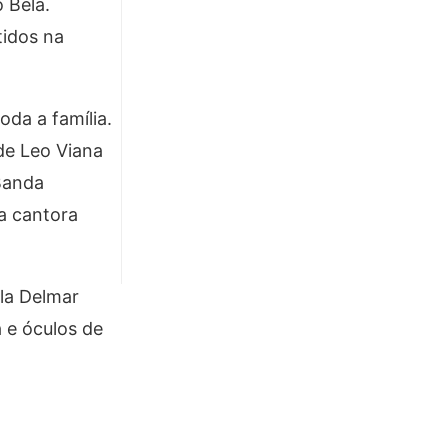
 Bela.
tidos na
oda a família.
de Leo Viana
Banda
a cantora
ela Delmar
a e óculos de