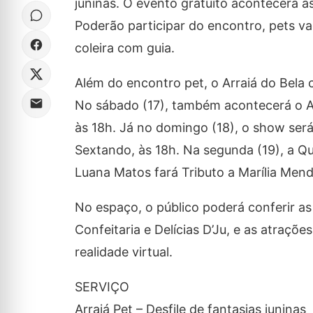
juninas. O evento gratuito acontecerá às
Poderão participar do encontro, pets v
coleira com guia.
Além do encontro pet, o Arraiá do Bela c
No sábado (17), também acontecerá o A
às 18h. Já no domingo (18), o show ser
Sextando, às 18h. Na segunda (19), a Q
Luana Matos fará Tributo a Marília Men
No espaço, o público poderá conferir as
Confeitaria e Delícias D’Ju, e as atraçõe
realidade virtual.
SERVIÇO
Arraiá Pet – Desfile de fantasias juninas