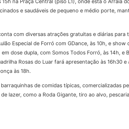
 15h na Praça Central (piso L1), onde está o Arraiá do
acinados e saudáveis de pequeno e médio porte, man
onta com diversas atrações gratuitas e diárias para t
ulão Especial de Forró com GDance, às 10h, e show 
á em dose dupla, com Somos Todos Forró, às 14h, e 
uadrilha Rosas do Luar fará apresentação às 16h30 e 
donça às 18h.
 barraquinhas de comidas típicas, comercializadas p
s de lazer, como a Roda Gigante, tiro ao alvo, pescari