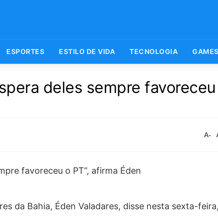
ESPORTES
ESTILO DE VIDA
TECNOLOGIA
GAME
éspera deles sempre favoreceu 
A-
es da Bahia, Éden Valadares, disse nesta sexta-feira,