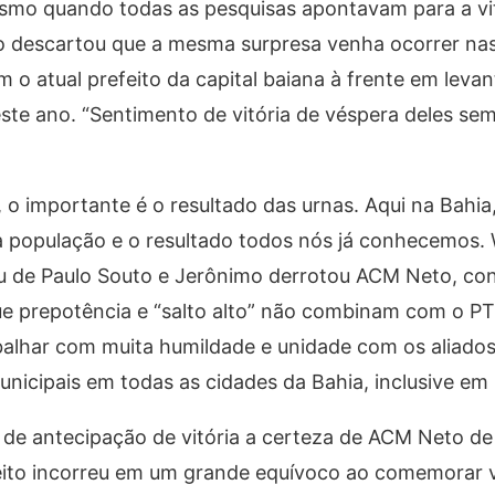
esmo quando todas as pesquisas apontavam para a vi
ão descartou que a mesma surpresa venha ocorrer nas
 o atual prefeito da capital baiana à frente em lev
ste ano. “Sentimento de vitória de véspera deles se
 o importante é o resultado das urnas. Aqui na Bahia
a população e o resultado todos nós já conhecemos.
 de Paulo Souto e Jerônimo derrotou ACM Neto, con
 que prepotência e “salto alto” não combinam com o P
abalhar com muita humildade e unidade com os aliado
nicipais em todas as cidades da Bahia, inclusive em 
e antecipação de vitória a certeza de ACM Neto de 
eito incorreu em um grande equívoco ao comemorar v