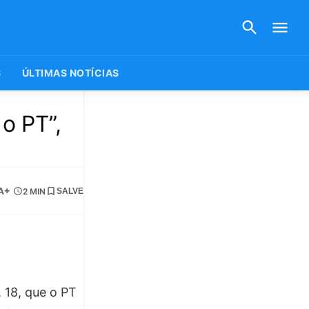
S
ÚLTIMAS NOTÍCIAS
o PT”,
A+
2 MIN
SALVE
 18, que o PT