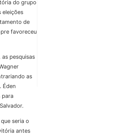
tória do grupo
 eleições
antamento de
mpre favoreceu
, as pesquisas
 Wagner
trariando as
T. Éden
s para
Salvador.
que seria o
itória antes