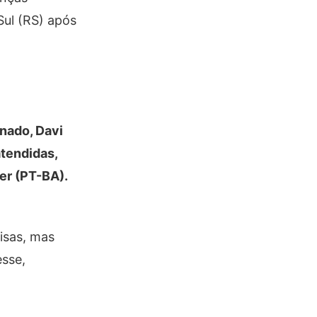
Sul (RS) após
enado, Davi
atendidas,
er (PT-BA).
isas, mas
esse,