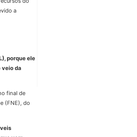
 recursos do
evido a
), porque ele
 veio da
o final de
te (FNE), do
íveis