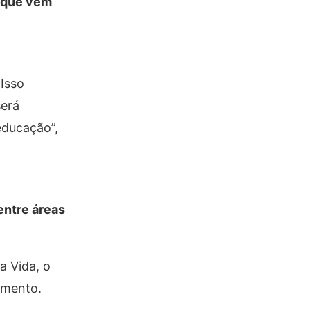
, que vem
 Isso
será
educação”,
entre áreas
a Vida, o
amento.