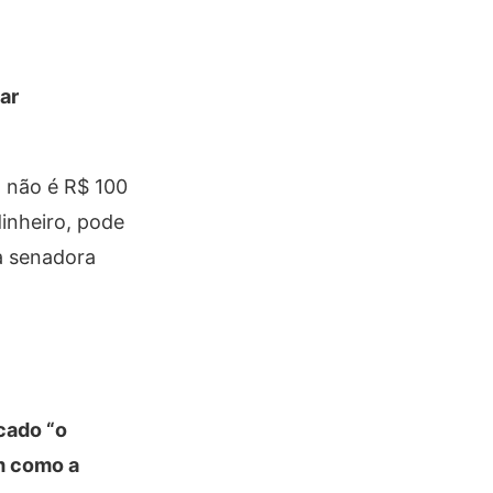
ar
, não é R$ 100
inheiro, pode
 a senadora
cado “o
m como a