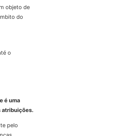
ém objeto de
âmbito do
até o
ue é uma
 atribuições.
te pelo
anças