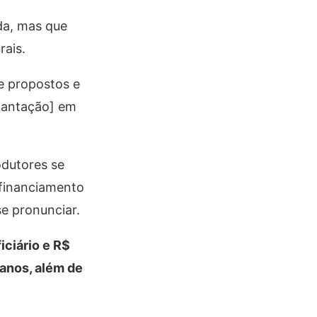
da, mas que
rais.
te propostos e
lantação] em
odutores se
efinanciamento
se pronunciar.
iciário e R$
anos, além de