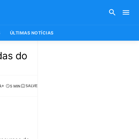
S
ÚLTIMAS NOTÍCIAS
das do
A+
5 MIN
SALVE