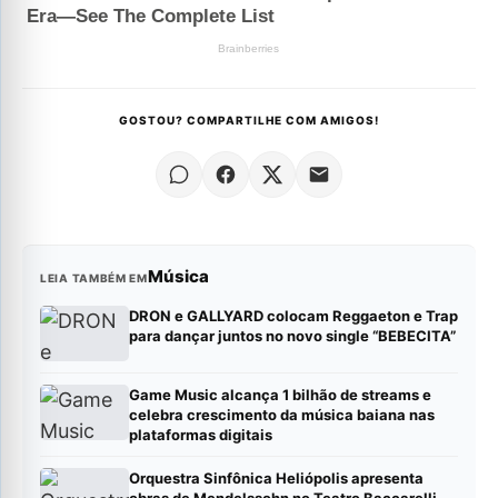
GOSTOU? COMPARTILHE COM AMIGOS!
Música
LEIA TAMBÉM EM
DRON e GALLYARD colocam Reggaeton e Trap
para dançar juntos no novo single “BEBECITA”
Game Music alcança 1 bilhão de streams e
celebra crescimento da música baiana nas
plataformas digitais
Orquestra Sinfônica Heliópolis apresenta
obras de Mendelssohn no Teatro Baccarelli