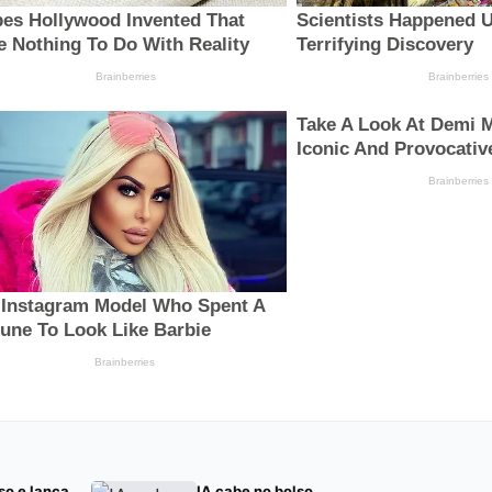
so e lança
IA cabe no bolso