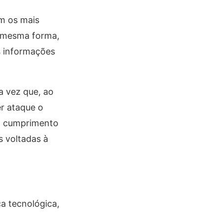
em os mais
a mesma forma,
s informações
a vez que, ao
er ataque o
 o cumprimento
s voltadas à
a tecnológica,