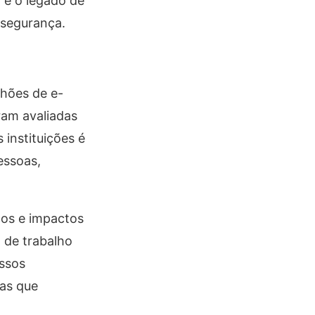
 e o legado de
rsegurança.
lhões de e-
ram avaliadas
instituições é
essoas,
os e impactos
 de trabalho
essos
as que