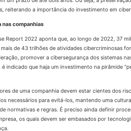
 um prazo de até dois anos. Ou seja, a preservação
 reiterando a importância do investimento em cibe
a nas companhias
se Report 2022 aponta que, ao longo de 2022, 37 mi
ais de 43 trilhões de atividades cibercriminosas fo
eração, promover a cibersegurança dos sistemas nas 
o, é indicado que haja um investimento na pirâmide “p
res de uma companhia devem estar cientes dos risc
s necessários para evitá-los, mantendo uma cultura
e normativas e regras. É preciso ainda definir proc
mpresa, os quais devem ser embasados por tecnologi
nça.