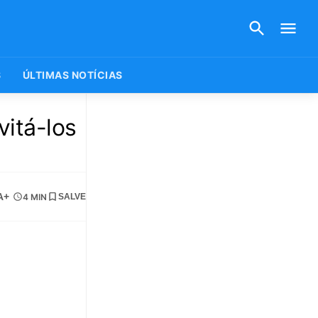
S
ÚLTIMAS NOTÍCIAS
vitá-los
A+
4 MIN
SALVE