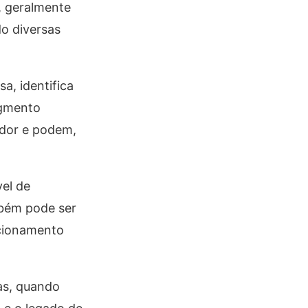
, geralmente
o diversas
a, identifica
egmento
ador e podem,
vel de
mbém pode ser
acionamento
as, quando