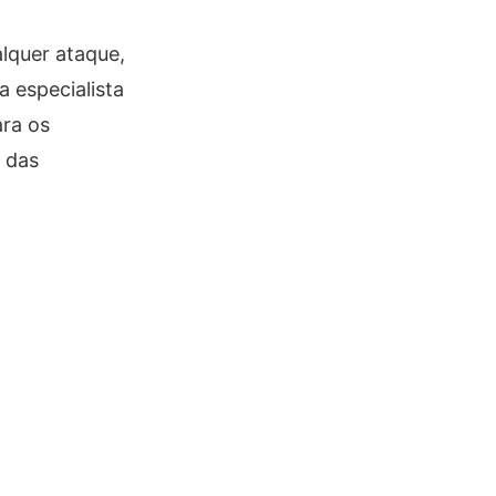
alquer ataque,
 especialista
ara os
e das