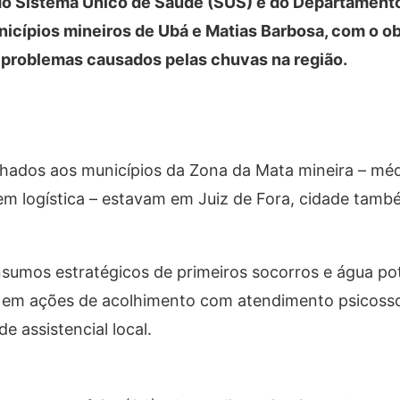
do Sistema Único de Saúde (SUS) e do Departament
cípios mineiros de Ubá e Matias Barbosa, com o ob
 problemas causados pelas chuvas na região.
nhados aos municípios da Zona da Mata mineira – méd
 em logística – estavam em Juiz de Fora, cidade tam
nsumos estratégicos de primeiros socorros e água pot
o em ações de acolhimento com atendimento psicosso
 assistencial local.