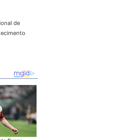
ional de
stecimento