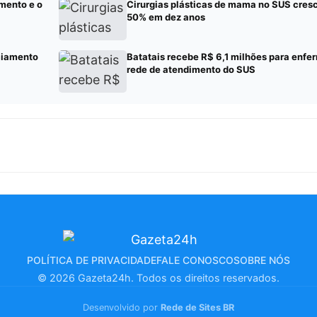
mento e o
Cirurgias plásticas de mama no SUS cres
50% em dez anos
ciamento
Batatais recebe R$ 6,1 milhões para enf
rede de atendimento do SUS
POLÍTICA DE PRIVACIDADE
FALE CONOSCO
SOBRE NÓS
© 2026 Gazeta24h. Todos os direitos reservados.
Desenvolvido por
Rede de Sites BR