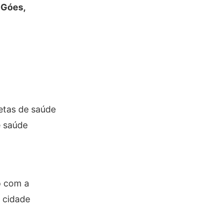
 Góes,
etas de saúde
e saúde
o com a
 cidade