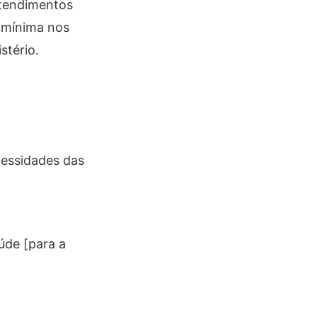
atendimentos
a mínima nos
stério.
cessidades das
aúde [para a