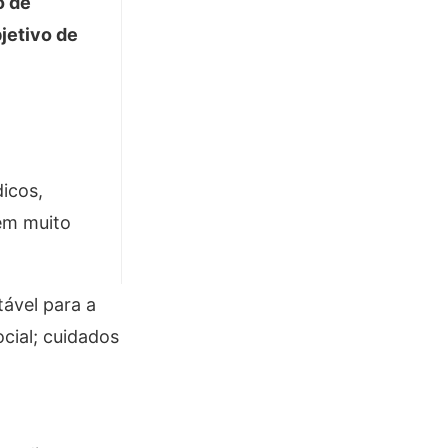
o de
jetivo de
icos,
bém muito
ável para a
cial; cuidados