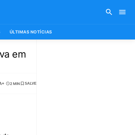
S
ÚLTIMAS NOTÍCIAS
uva em
A+
2 MIN
SALVE