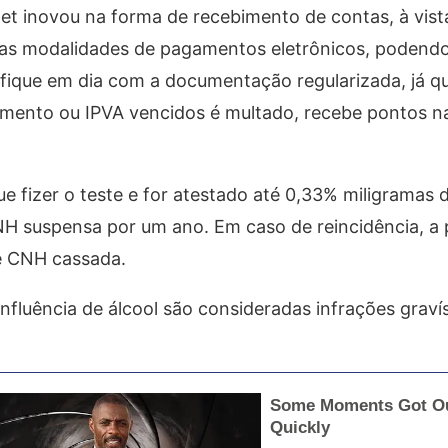
et inovou na forma de recebimento de contas, à vist
ras modalidades de pagamentos eletrônicos, podend
 fique em dia com a documentação regularizada, já q
amento ou IPVA vencidos é multado, recebe pontos na
e fizer o teste e for atestado até 0,33% miligramas d
CNH suspensa por um ano. Em caso de reincidência, a
 e CNH cassada.
 influência de álcool são consideradas infrações graví