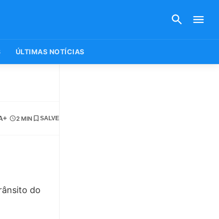
S
ÚLTIMAS NOTÍCIAS
A+
2 MIN
SALVE
rânsito do