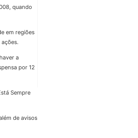
2008, quando
de em regiões
 ações.
 haver a
uspensa por 12
Está Sempre
além de avisos