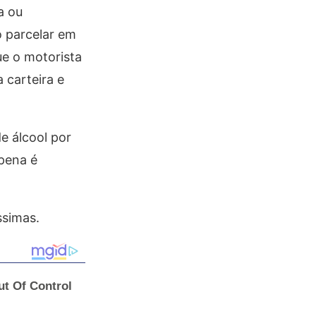
a ou
o parcelar em
ue o motorista
 carteira e
e álcool por
 pena é
ssimas.