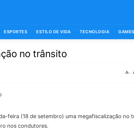
ESPORTES
ESTILO DE VIDA
TECNOLOGIA
GAME
ção no trânsito
A-
da-feira (18 de setembro) uma megafiscalização no t
ro nos condutores.