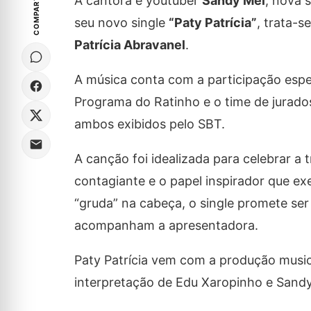
COMPARTILHE
A cantora e youtuber
Sandy Mel
, nova 
seu novo single
“Paty Patrícia”
, trata-
Patrícia Abravanel
.
A música conta com a participação espe
Programa do Ratinho e o time de jurado
ambos exibidos pelo SBT.
​A canção foi idealizada para celebrar a
contagiante e o papel inspirador que e
“gruda” na cabeça, o single promete ser 
acompanham a apresentadora.
Paty Patrícia vem com a produção music
interpretação de Edu Xaropinho e Sandy