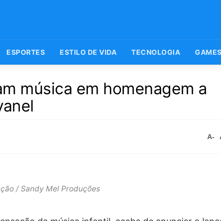
ESPORTES
ESTILO DE VIDA
TECNOLOGIA
GAME
çam música em homenagem a
vanel
A-
ação / Sandy Mel Produções