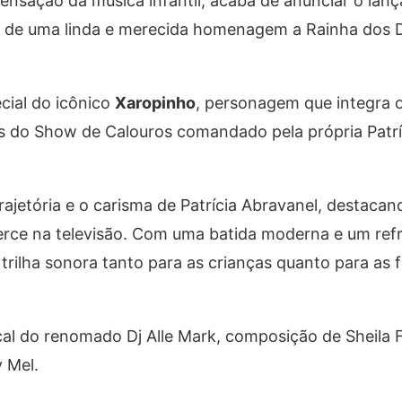
sensação da música infantil, acaba de anunciar o la
se de uma linda e merecida homenagem a Rainha dos
cial do icônico
Xaropinho
, personagem que integra 
s do Show de Calouros comandado pela própria Patrí
 trajetória e o carisma de Patrícia Abravanel, destaca
xerce na televisão. Com uma batida moderna e um ref
trilha sonora tanto para as crianças quanto para as f
al do renomado Dj Alle Mark, composição de Sheila F
 Mel.