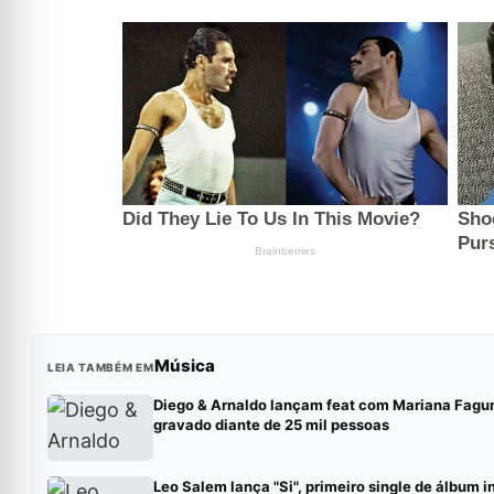
Música
LEIA TAMBÉM EM
Diego & Arnaldo lançam feat com Mariana Fagu
gravado diante de 25 mil pessoas
Leo Salem lança "Si", primeiro single de álbum i