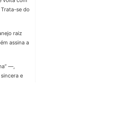
e volta com
 Trata-se do
nejo raiz
bém assina a
ha” —,
 sincera e