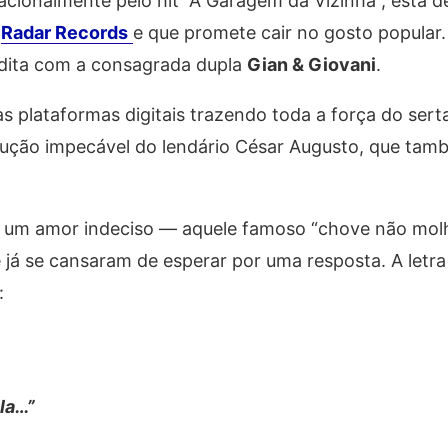
acionalmente pelo hit “A Garagem da Vizinha”, está d
a
Radar Records
e que promete cair no gosto popular.
édita com a consagrada dupla
Gian & Giovani
.
s plataformas digitais trazendo toda a força do serta
ução impecável do lendário César Augusto, que tam
e um amor indeciso — aquele famoso “chove não mol
 já se cansaram de esperar por uma resposta. A letra
:
la…”