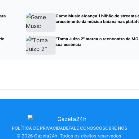
ara
Game Music alcança 1 bilhão de streams 
crescimento da música baiana nas platafo
 de
"Toma Juízo 2" marca o reencontro de M
sua essência
POLÍTICA DE PRIVACIDADE
FALE CONOSCO
SOBRE NÓS
© 2026 Gazeta24h. Todos os direitos reservados.