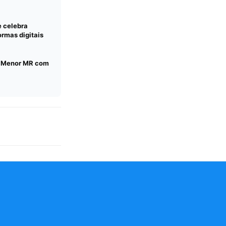
e celebra
rmas digitais
C Menor MR com