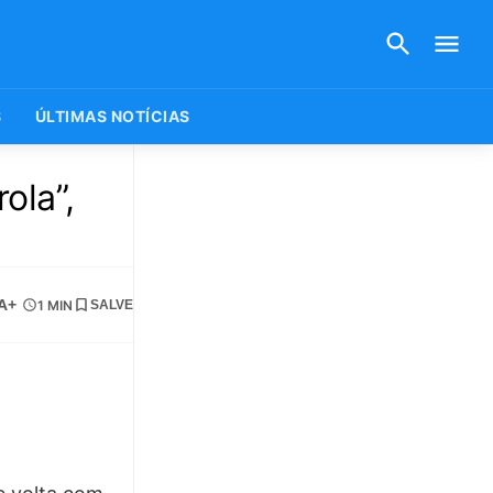
S
ÚLTIMAS NOTÍCIAS
ola”,
A+
1 MIN
SALVE