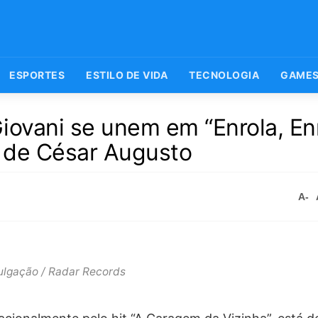
ESPORTES
ESTILO DE VIDA
TECNOLOGIA
GAME
iovani se unem em “Enrola, Enr
 de César Augusto
A-
ulgação / Radar Records