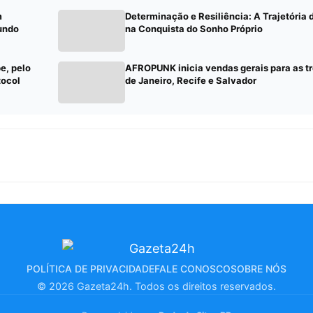
m
Determinação e Resiliência: A Trajetória
undo
na Conquista do Sonho Próprio
e, pelo
AFROPUNK inicia vendas gerais para as tr
tocol
de Janeiro, Recife e Salvador
POLÍTICA DE PRIVACIDADE
FALE CONOSCO
SOBRE NÓS
© 2026 Gazeta24h. Todos os direitos reservados.