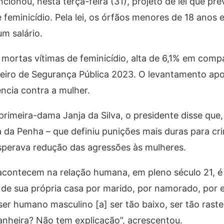
ancionou, nesta terça-feira (31), projeto de lei que p
 feminicídio. Pela lei, os órfãos menores de 18 anos e
um salário.
 mortas vítimas de feminicídio, alta de 6,1% em com
ileiro de Segurança Pública 2023. O levantamento ap
ência contra a mulher.
primeira-dama Janja da Silva, o presidente disse que,
 da Penha – que definiu punições mais duras para cr
esperava redução das agressões às mulheres.
contecem na relação humana, em pleno século 21, é
o de sua própria casa por marido, por namorado, por 
er humano masculino [a] ser tão baixo, ser tão rastei
nheira? Não tem explicação”, acrescentou.