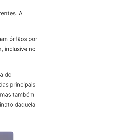
entes. A
nam órfãos por
, inclusive no
ia do
das principais
s, mas também
inato daquela