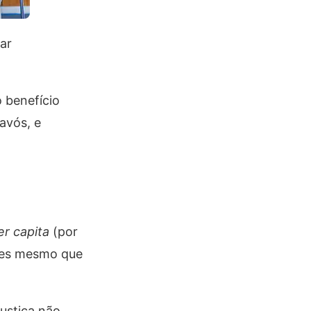
ar
 benefício
avós, e
er capita
(por
ntes mesmo que
ustiça não