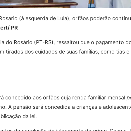
osário (à esquerda de Lula), órfãos poderão continu
ert/ PR
ria do Rosário (PT-RS), ressaltou que o pagamento do
m tirados dos cuidados de suas famílias, como tias e 
rá concedido aos órfãos cuja renda familiar mensal
p
imo. A pensão será concedida a crianças e adolesce
blicação da lei.
 antes da conclusão do julgamento do crime. Caso a J