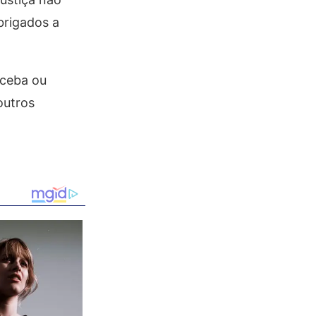
brigados a
eceba ou
outros