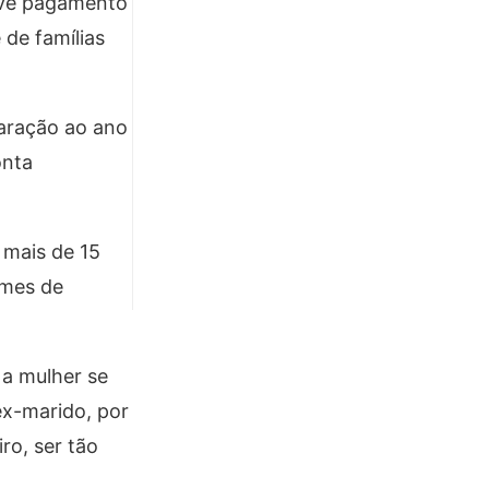
revê pagamento
 de famílias
paração ao ano
onta
 mais de 15
imes de
 a mulher se
ex-marido, por
ro, ser tão