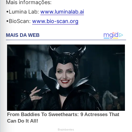
Mais informações:
•Lumina Lab:
www.luminalab.ai
•BioScan:
www.bio-scan.org