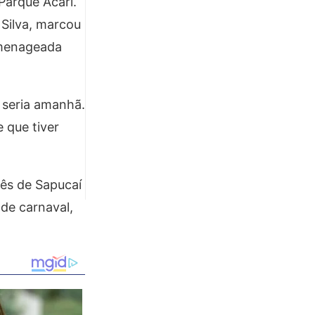
Parque Acari.
 Silva, marcou
omenageada
 seria amanhã.
 que tiver
uês de Sapucaí
 de carnaval,