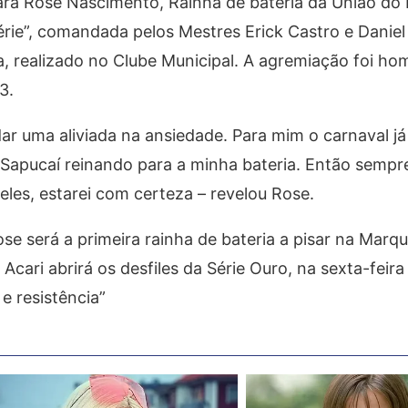
ara Rose Nascimento, Rainha de bateria da União do 
érie”, comandada pelos Mestres Erick Castro e Daniel
a, realizado no Clube Municipal. A agremiação foi h
3.
ar uma aliviada na ansiedade. Para mim o carnaval já
Sapucaí reinando para a minha bateria. Então sempre
les, estarei com certeza – revelou Rose.
e será a primeira rainha de bateria a pisar na Marq
cari abrirá os desfiles da Série Ouro, na sexta-feira
e resistência”