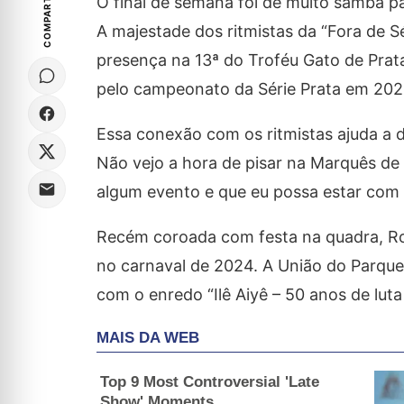
COMPARTILHE
O final de semana foi de muito samba p
A majestade dos ritmistas da “Fora de S
presença na 13ª do Troféu Gato de Prat
pelo campeonato da Série Prata em 202
Essa conexão com os ritmistas ajuda a d
Não vejo a hora de pisar na Marquês de 
algum evento e que eu possa estar com e
Recém coroada com festa na quadra, Ros
no carnaval de 2024. A União do Parque A
com o enredo “Ilê Aiyê – 50 anos de luta 