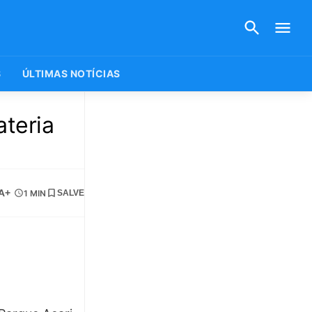
S
ÚLTIMAS NOTÍCIAS
teria
A+
1 MIN
SALVE