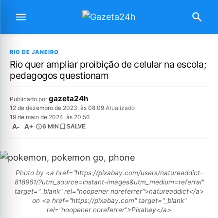
RIO DE JANEIRO
Rio quer ampliar proibição de celular na escola;
pedagogos questionam
gazeta24h
Publicado por
12 de dezembro de 2023, às 08:09
·
Atualizado
19 de maio de 2024, às 20:56
A-
A+
6 MIN
SALVE
Photo by <a href="https://pixabay.com/users/natureaddict-
818961/?utm_source=instant-images&utm_medium=referral"
target="_blank" rel="noopener noreferrer">natureaddict</a>
on <a href="https://pixabay.com" target="_blank"
rel="noopener noreferrer">Pixabay</a>