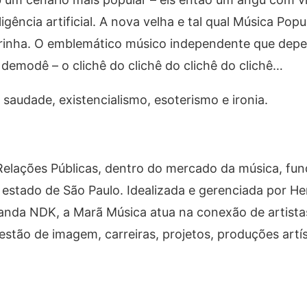
gência artificial. A nova velha e tal qual Música Popul
inha. O emblemático músico independente que dep
demodê – o clichê do clichê do clichê do clichê…
audade, existencialismo, esoterismo e ironia.
Relações Públicas, dentro do mercado da música, fu
o estado de São Paulo. Idealizada e gerenciada por He
banda NDK, a Marã Música atua na conexão de artist
tão de imagem, carreiras, projetos, produções artís