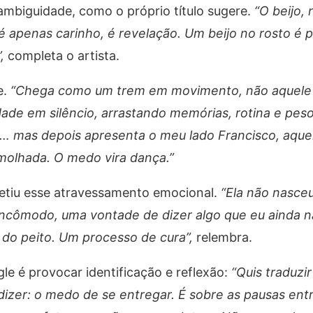
ambiguidade, como o próprio título sugere.
“O beijo,
 apenas carinho, é revelação. Um beijo no rosto é 
”,
completa o artista.
e.
“Chega como um trem em movimento, não aquele
dade em silêncio, arrastando memórias, rotina e peso
… mas depois apresenta o meu lado Francisco, aque
 molhada. O medo vira dança.”
etiu esse atravessamento emocional.
“Ela não nasce
incômodo, uma vontade de dizer algo que eu ainda n
 do peito. Um processo de cura”,
relembra.
le é provocar identificação e reflexão:
“Quis traduzir
zer: o medo de se entregar. É sobre as pausas entr