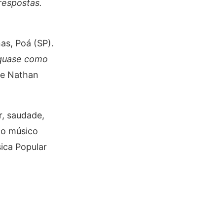
respostas.
nas, Poá (SP).
 quase como
 de Nathan
, saudade,
co músico
ica Popular