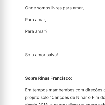
Onde somos livres para amar,
Para amar,
Para amar?
Só o amor salva!
Sobre Rinas Francisco:
Em tempos mambembes com direções caót
projeto solo “Canções de Ninar o Fim d
desde 2018, o cantor discorre agora sob