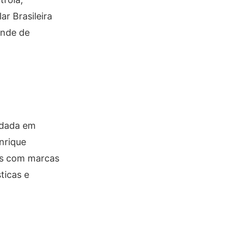
ar Brasileira
ende de
ndada em
nrique
as com marcas
ticas e