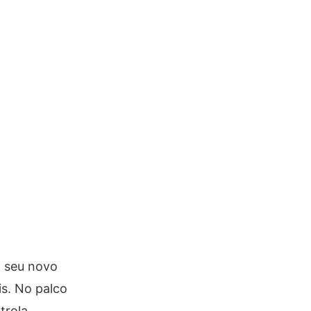
m seu novo
s. No palco
trola,