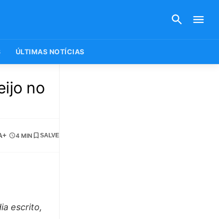
S
ÚLTIMAS NOTÍCIAS
ijo no
A+
4 MIN
SALVE
a escrito,