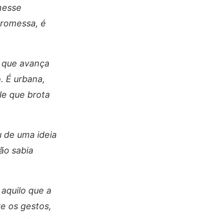
 nesse
promessa, é
 que avança
. É urbana,
le que brota
u de uma ideia
ão sabia
 aquilo que a
e os gestos,