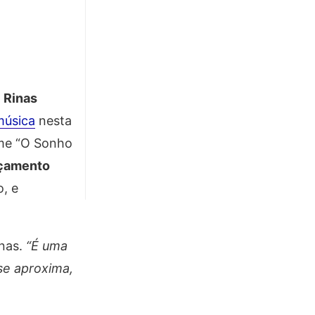
,
Rinas
música
nesta
lme “O Sonho
çamento
o, e
inas.
“É uma
se aproxima,