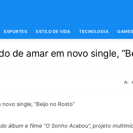
ESPORTES
ESTILO DE VIDA
TECNOLOGIA
GAME
do de amar em novo single, “Be
A-
do álbum e filme “O Sonho Acabou”, projeto multimídi