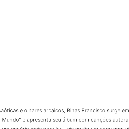
icas e olhares arcaicos, Rinas Francisco surge e
o Mundo” e apresenta seu álbum com canções autorai
 um cenário mais popular – eis então um angu com vi