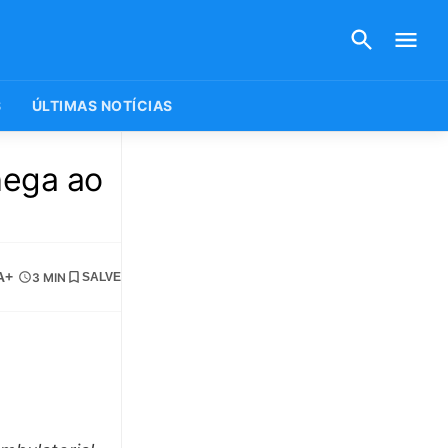
S
ÚLTIMAS NOTÍCIAS
hega ao
A+
3 MIN
SALVE