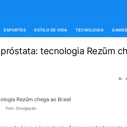
ESPORTES
ESTILO DE VIDA
TECNOLOGIA
GAME
 próstata: tecnologia Rezūm c
A-
Foto: Divulgação