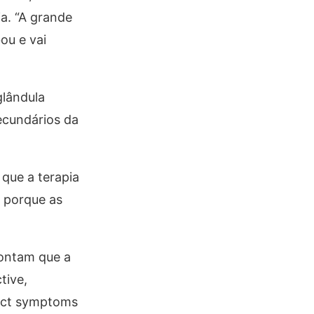
ia. “A grande
ou e vai
glândula
secundários da
 que a terapia
, porque as
pontam que a
tive,
ract symptoms