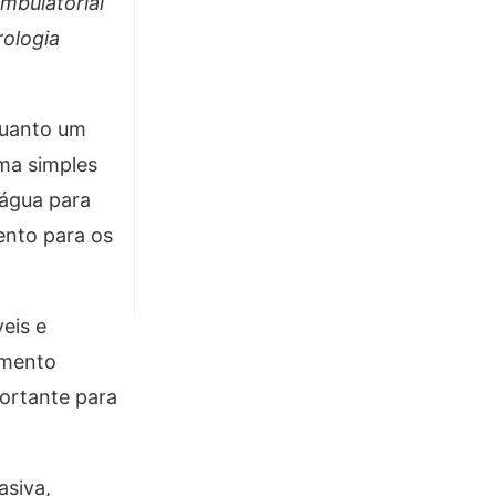
mbulatorial
rologia
quanto um
ma simples
 água para
ento para os
eis e
amento
ortante para
asiva,