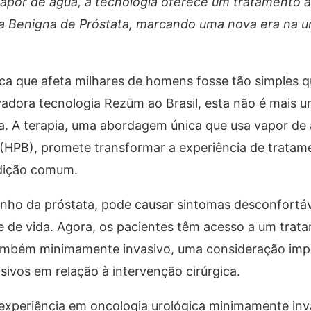
apor de água, a tecnologia oferece um tratamento a
a Benigna de Próstata, marcando uma nova era na u
gica que afeta milhares de homens fosse tão simples 
dora tecnologia Rezūm ao Brasil, esta não é mais u
a. A terapia, uma abordagem única que usa vapor de
a (HPB), promete transformar a experiência de tratam
dição comum.
nho da próstata, pode causar sintomas desconfortáv
ade de vida. Agora, os pacientes têm acesso a um trat
 também minimamente invasivo, uma consideração imp
vos em relação à intervenção cirúrgica.
experiência em oncologia urológica minimamente inv