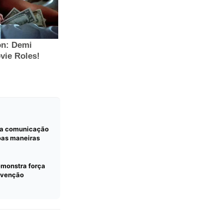
da comunicação
oas maneiras
monstra força
onvenção