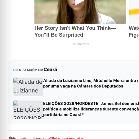
Ceará
LEIA TAMBÉM EM
Aliada de Luizianne Lins, Mitchelle Meira entra 
por uma vaga na Câmara dos Deputados
ELEIÇÕES 2026/NORDESTE: James Bel demonstr
política e mobiliza lideranças durante convenç
partidária no Ceará*
Encontrou algum erro?
Entre em contato