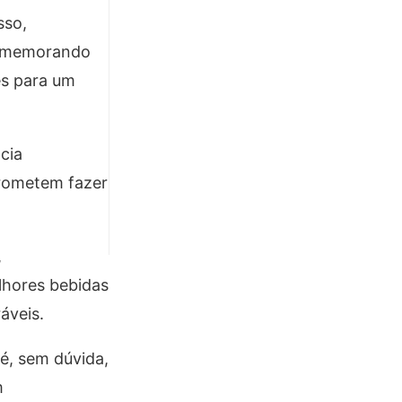
sso,
 Comemorando
es para um
cia
prometem fazer
,
lhores bebidas
áveis.
é, sem dúvida,
m