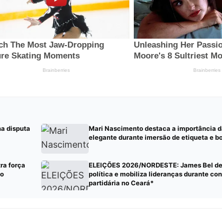
na disputa
Mari Nascimento destaca a importância 
elegante durante imersão de etiqueta e b
a força
ELEIÇÕES 2026/NORDESTE: James Bel de
ão
política e mobiliza lideranças durante c
partidária no Ceará*