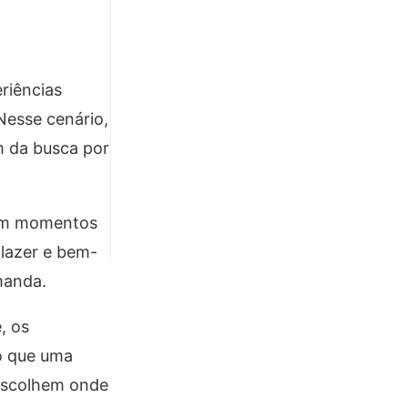
riências
esse cenário,
m da busca por
nem momentos
lazer e bem-
manda.
, os
o que uma
escolhem onde