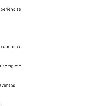
xperiências
stronomia e
a completo
 eventos
a,