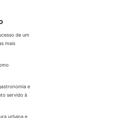
o
sucesso de um
as mais
como
gastronomia e
to servido à
tura urbana e