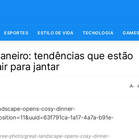
ESPORTES
ESTILO DE VIDA
TECNOLOGIA
GAME
Janeiro: tendências que estão
r para jantar
A-
free-photo/great-landscape-opens-cosy-dinner-