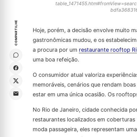
table_1471455.htm#fromView=searc
bdfa368316
COMPARTILHE
Hoje, porém, a decisão envolve muito m
gastronômicas mudou, e os estabelecim
a procura por um
restaurante rooftop R
uma boa refeição.
O consumidor atual valoriza experiênc
memoráveis, cenários que rendam boas 
estar em uma única ocasião. Os roofto
No Rio de Janeiro, cidade conhecida por 
restaurantes localizados em cobertura
moda passageira, eles representam um