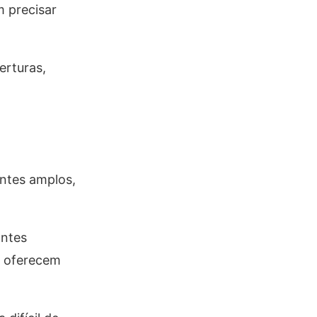
m precisar
erturas,
entes amplos,
antes
s oferecem