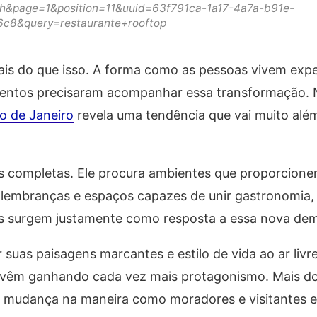
h&page=1&position=11&uuid=63f791ca-1a17-4a7a-b91e-
c8&query=restaurante+rooftop
ais do que isso. A forma como as pessoas vivem expe
entos precisaram acompanhar essa transformação. N
io de Janeiro
revela uma tendência que vai muito alé
ias completas. Ele procura ambientes que proporcio
lembranças e espaços capazes de unir gastronomia, 
ps surgem justamente como resposta a essa nova de
suas paisagens marcantes e estilo de vida ao ar livre
s vêm ganhando cada vez mais protagonismo. Mais d
a mudança na maneira como moradores e visitantes 