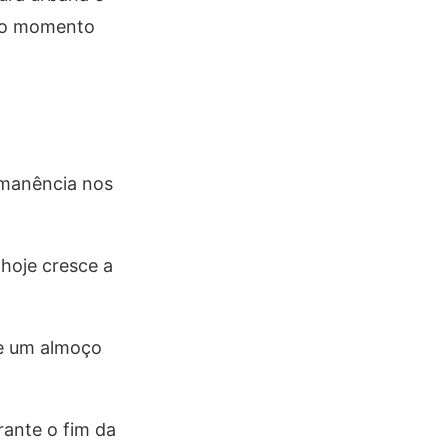
m o momento
rmanência nos
hoje cresce a
de um almoço
rante o fim da