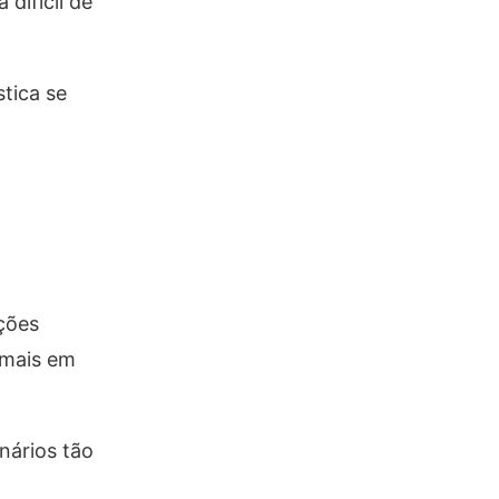
difícil de
stica se
ções
 mais em
nários tão