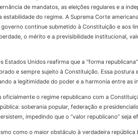
lternância de mandatos, as eleições regulares e a ind
a estabilidade do regime. A Suprema Corte american
 governo continue submetido à Constituição e aos li
berdade, o mérito e a previsibilidade institucional, va
s Estados Unidos reafirma que a “forma republicana
ibrado e sempre sujeito à Constituição. Essa postura e
ndo a legitimidade do poder e a harmonia entre as in
u oficialmente o regime republicano com a Constituiç
epública: soberania popular, federação e presidencial
 persistem, impedindo que o “valor republicano” seja e
mo como o maior obstáculo à verdadeira república br