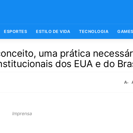
ESPORTES
ESTILO DE VIDA
TECNOLOGIA
GAME
onceito, uma prática necessár
stitucionais dos EUA e do Bras
A-
Imprensa