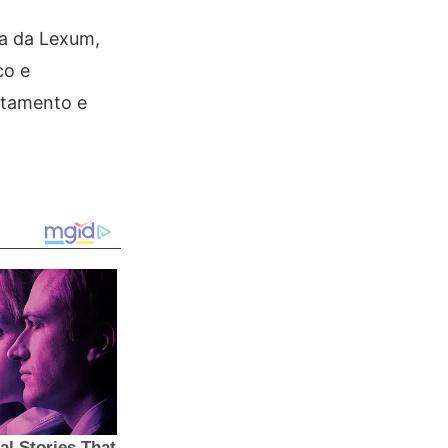
ra da Lexum,
co e
rtamento e