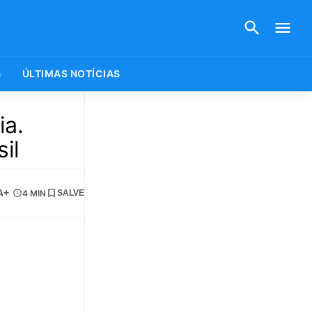
S
ÚLTIMAS NOTÍCIAS
ia.
il
A+
4 MIN
SALVE