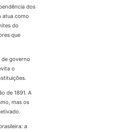
ependência dos
a atua como
mites do
lores que
” de governo
vita o
stituições.
ão de 1891. A
ismo, mas os
fetivado.
asileira: a