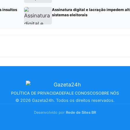
 insultos
Assinatura digital e lacração impedem al
sistemas eleitorais
POLÍTICA DE PRIVACIDADE
FALE CONOSCO
SOBRE NÓS
© 2026 Gazeta24h. Todos os direitos reservados.
Desenvolvido por
Rede de Sites BR