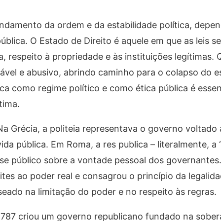
undamento da ordem e da estabilidade política, depe
ública. O Estado de Direito é aquele em que as leis 
a, respeito à propriedade e às instituições legítimas
stável e abusivo, abrindo caminho para o colapso do es
ica como regime político e como ética pública é essen
tima.
 Na Grécia, a
politeia
representava o governo voltado
vida pública. Em Roma, a
res publica –
literalmente, a 
sse público sobre a vontade pessoal dos governantes
tes ao poder real e consagrou o princípio da legalid
eado na limitação do poder e no respeito às regras.
1787 criou um governo republicano fundado na sober