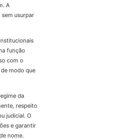
m. A
, sem usurpar
nstitucionais
uma função
sso com o
, de modo que
 regime da
nente, respeito
u judicial. O
ões e garantir
s de nome.