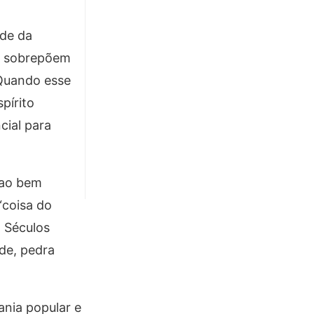
nde da
se sobrepõem
. Quando esse
pírito
cial para
 ao bem
“coisa do
. Séculos
ade, pedra
ania popular e