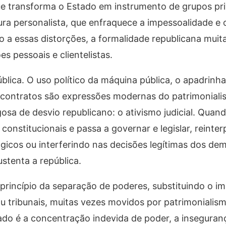
ue transforma o Estado em instrumento de grupos pri
ura personalista, que enfraquece a impessoalidade e 
a essas distorções, a formalidade republicana muit
s pessoais e clientelistas.
blica. O uso político da máquina pública, o apadrinh
 contratos são expressões modernas do patrimonial
sa de desvio republicano: o ativismo judicial. Quan
constitucionais e passa a governar e legislar, reinte
gicos ou interferindo nas decisões legítimas dos dem
ustenta a república.
rincípio da separação de poderes, substituindo o imp
u tribunais, muitas vezes movidos por patrimonialis
ado é a concentração indevida de poder, a insegurança