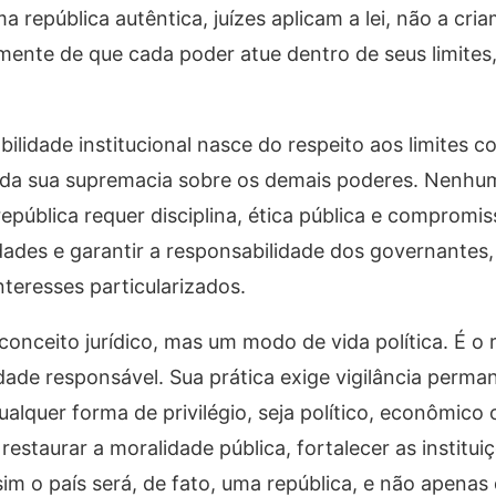
 república autêntica, juízes aplicam a lei, não a cria
mente de que cada poder atue dentro de seus limites
lidade institucional nasce do respeito aos limites co
o da sua supremacia sobre os demais poderes. Nenh
república requer disciplina, ética pública e compromi
rdades e garantir a responsabilidade dos governantes
nteresses particularizados.
conceito jurídico, mas um modo de vida política. É o
dade responsável. Sua prática exige vigilância perma
ualquer forma de privilégio, seja político, econômico o
estaurar a moralidade pública, fortalecer as instituiç
sim o país será, de fato, uma república, e não apena