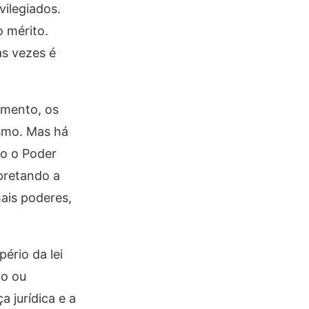
vilegiados.
o mérito.
as vezes é
amento, os
ismo. Mas há
do o Poder
rpretando a
ais poderes,
ério da lei
mo ou
 jurídica e a