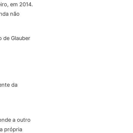
iro, em 2014.
inda não
o de Glauber
ente da
onde a outro
a própria