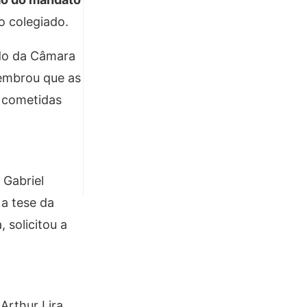
o colegiado.
ado da Câmara
lembrou que as
m cometidas
 Gabriel
 a tese da
 solicitou a
Arthur Lira