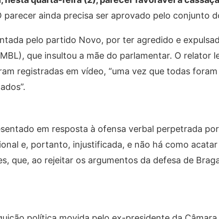
 parecer ainda precisa ser aprovado pelo conjunto d
ntada pelo partido Novo, por ter agredido e expuls
(MBL), que insultou a mãe do parlamentar. O relator 
ram registradas em vídeo, “uma vez que todas fora
ados”.
resentado em resposta à ofensa verbal perpetrada por
nal e, portanto, injustificada, e não há como acatar
es, que, ao rejeitar os argumentos da defesa de Braga,
guição política movida pelo ex-presidente da Câmara 