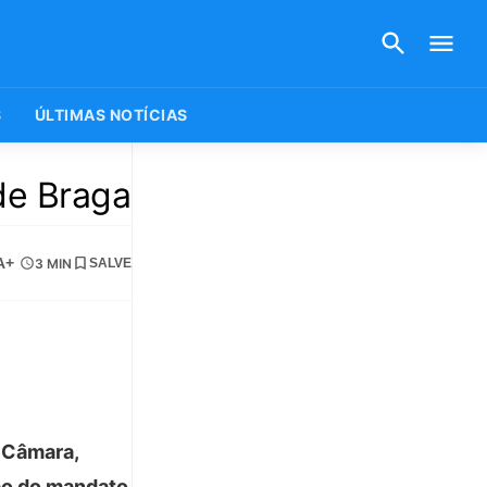
S
ÚLTIMAS NOTÍCIAS
de Braga
A+
3 MIN
SALVE
 Câmara,
ção do mandato