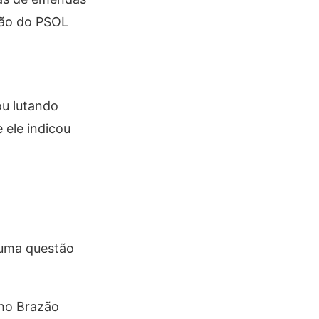
ação do PSOL
ou lutando
 ele indicou
 uma questão
nho Brazão