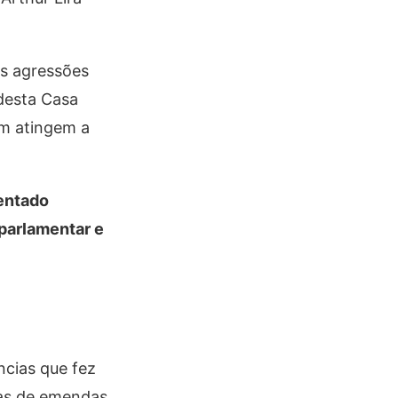
as agressões
 desta Casa
ém atingem a
sentado
 parlamentar e
ncias que fez
bas de emendas