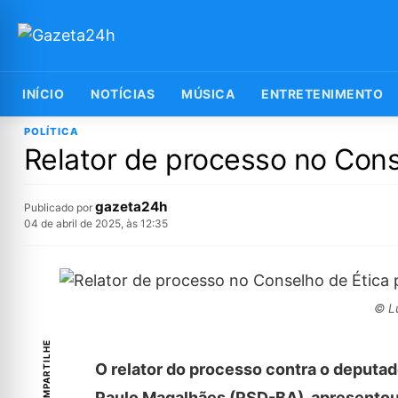
INÍCIO
NOTÍCIAS
MÚSICA
ENTRETENIMENTO
POLÍTICA
Relator de processo no Con
gazeta24h
Publicado por
04 de abril de 2025, às 12:35
© Lu
COMPARTILHE
O relator do processo contra o deputa
Paulo Magalhães (PSD-BA), apresentou,