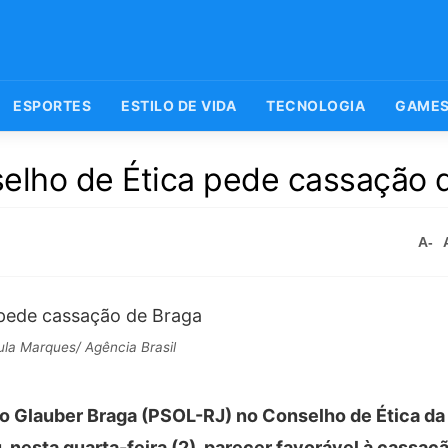
ESPORTES
ESTILO DE VIDA
TECNOLOGIA
GAME
selho de Ética pede cassação 
A-
la Marques/ Agência Brasil
do Glauber Braga (PSOL-RJ) no Conselho de Ética da
 nesta quarta-feira (2), parecer favorável à cassa