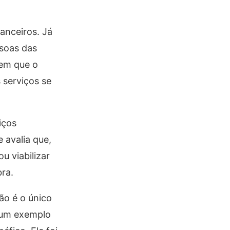
anceiros. Já
ssoas das
dem que o
 serviços se
iços
 avalia que,
 viabilizar
ra.
ão é o único
lgum exemplo