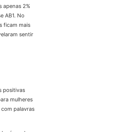
as apenas 2%
se AB1. No
s ficam mais
elaram sentir
 positivas
para mulheres
a com palavras