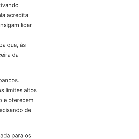
tivando
la acredita
nsigam lidar
ba que, às
eira da
bancos.
 limites altos
mo e oferecem
recisando de
rada para os