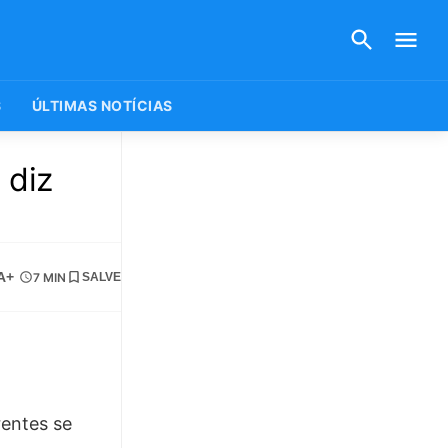
S
ÚLTIMAS NOTÍCIAS
 diz
A+
7 MIN
SALVE
rentes se