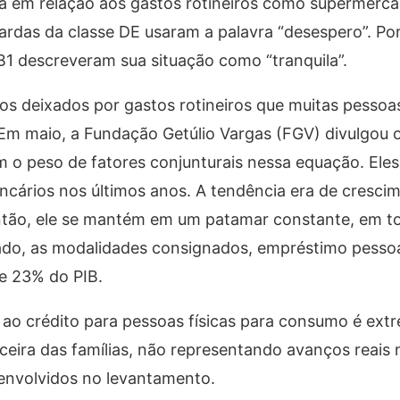
ra em relação aos gastos rotineiros como supermercad
rdas da classe DE usaram a palavra “desespero”. Por
1 descreveram sua situação como “tranquila”.
cos deixados por gastos rotineiros que muitas pessoa
m maio, a Fundação Getúlio Vargas (FGV) divulgou o
o peso de fatores conjunturais nessa equação. Eles
cários nos últimos anos. A tendência era de cresci
 então, ele se mantém em um patamar constante, em 
 lado, as modalidades consignados, empréstimo pessoa
se 23% do PIB.
ao crédito para pessoas físicas para consumo é ex
ceira das famílias, não representando avanços reais 
 envolvidos no levantamento.