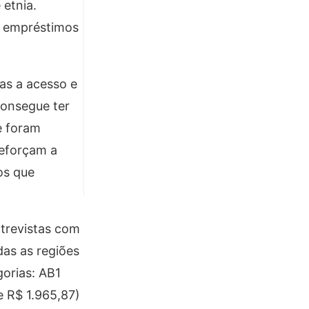
etnia.
m empréstimos
as a acesso e
consegue ter
e foram
reforçam a
os que
ntrevistas com
das as regiões
gorias: AB1
e R$ 1.965,87)