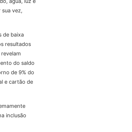
o, água, luz e
 sua vez,
s de baixa
s resultados
 revelam
mento do saldo
torno de 9% do
l e cartão de
tremamente
na inclusão