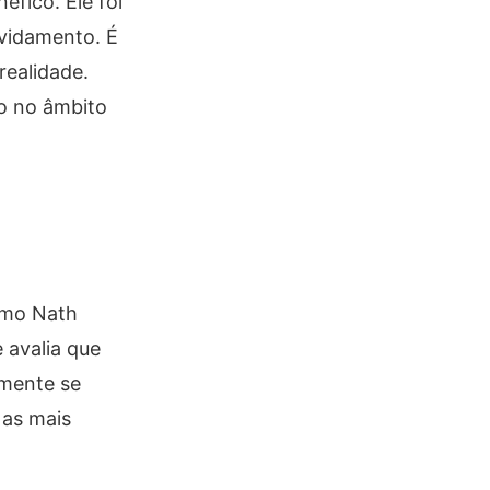
éfico. Ele foi
vidamento. É
realidade.
ho no âmbito
como Nath
 avalia que
amente se
 as mais