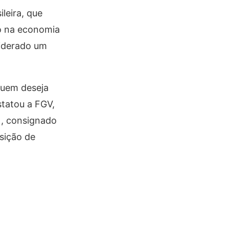
leira, que
mo na economia
siderado um
quem deseja
tatou a FGV,
), consignado
sição de