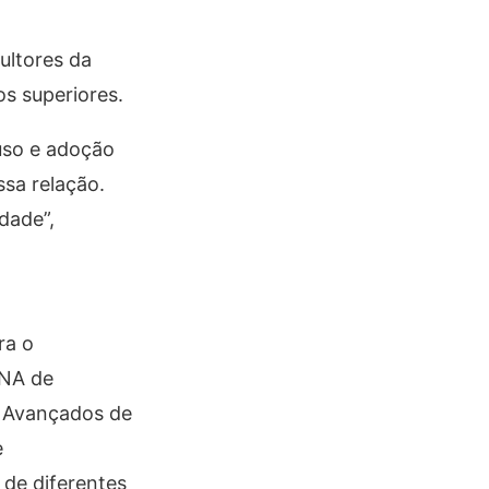
ultores da
os superiores.
uso e adoção
sa relação.
dade”,
ra o
DNA de
s Avançados de
e
 de diferentes