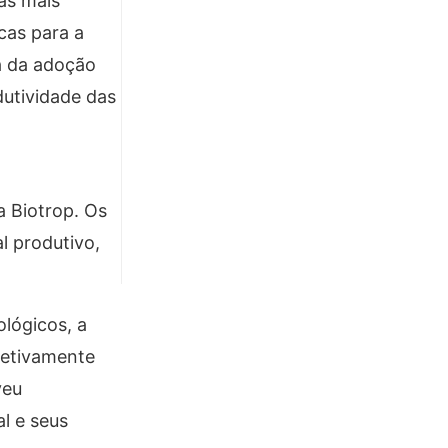
as mais
cas para a
ia da adoção
dutividade das
a Biotrop. Os
l produtivo,
ológicos, a
fetivamente
veu
l e seus