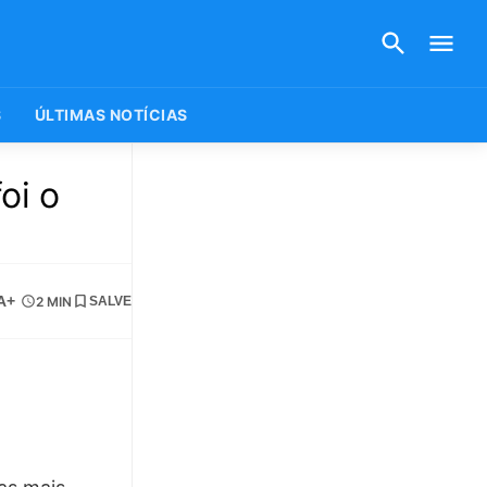
S
ÚLTIMAS NOTÍCIAS
oi o
A+
2 MIN
SALVE