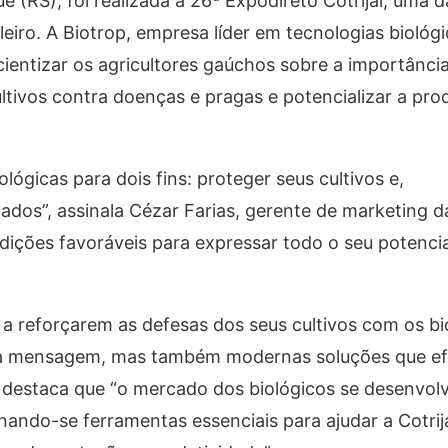
(RS), foi realizada a 26ª Expodireto Cotrijal, uma d
eiro. A Biotrop, empresa líder em tecnologias biológi
cientizar os agricultores gaúchos sobre a importânc
ltivos contra doenças e pragas e potencializar a pro
ológicas para dois fins: proteger seus cultivos e,
dos”, assinala Cézar Farias, gerente de marketing d
ndições favoráveis para expressar todo o seu potencia
l a reforçarem as defesas dos seus cultivos com os bi
s a mensagem, mas também modernas soluções que e
 destaca que “o mercado dos biológicos se desenvol
nando-se ferramentas essenciais para ajudar a Cotrija