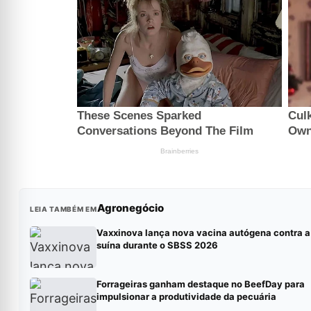
Agronegócio
LEIA TAMBÉM EM
Vaxxinova lança nova vacina autógena contra a
suína durante o SBSS 2026
Forrageiras ganham destaque no BeefDay para
impulsionar a produtividade da pecuária