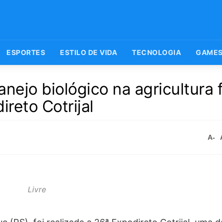
ESPORTES
ESTILO DE VIDA
TECNOLOGIA
GAME
nejo biológico na agricultura f
ireto Cotrijal
A-
Livre