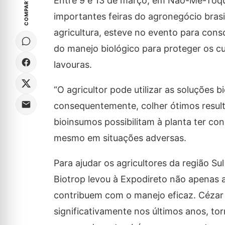
COMPARTILHE
Entre 9 e 13 de março, em Não-Me-Toque 
importantes feiras do agronegócio brasil
agricultura, esteve no evento para cons
do manejo biológico para proteger os cu
lavouras.
“O agricultor pode utilizar as soluções bi
consequentemente, colher ótimos resulta
bioinsumos possibilitam à planta ter co
mesmo em situações adversas.
Para ajudar os agricultores da região Su
Biotrop levou à Expodireto não apena
contribuem com o manejo eficaz. Cézar
significativamente nos últimos anos, tor