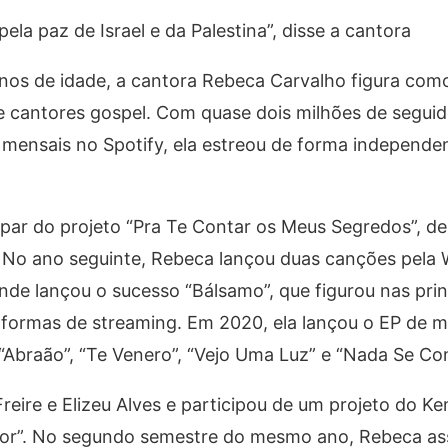
la paz de Israel e da Palestina”, disse a cantora
nos de idade, a cantora Rebeca Carvalho figura co
e cantores gospel. Com quase dois milhões de seguid
s mensais no Spotify, ela estreou de forma independ
par do projeto “Pra Te Contar os Meus Segredos”, de
. No ano seguinte, Rebeca lançou duas canções pela
nde lançou o sucesso “Bálsamo”, que figurou nas prin
ataformas de streaming. Em 2020, ela lançou o EP d
“Abraão”, “Te Venero”, “Vejo Uma Luz” e “Nada Se Co
reire e Elizeu Alves e participou de um projeto do K
Amor”. No segundo semestre do mesmo ano, Rebeca a