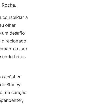
a Rocha.
e consolidar a
eu olhar
é um desafio
é direcionado
cimento claro
 sendo feitas
to acústico
de Shirley
io, na canção
ependente”,