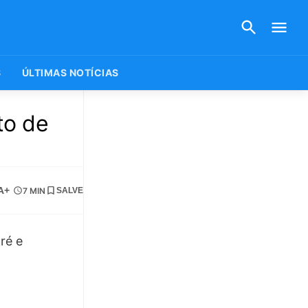
S
ÚLTIMAS NOTÍCIAS
to de
A+
7 MIN
SALVE