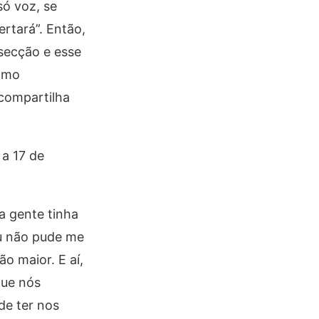
só voz, se
ertará”. Então,
rsecção e esse
como
 compartilha
 a 17 de
a gente tinha
u não pude me
o maior. E aí,
que nós
de ter nos