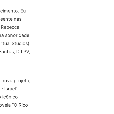
scimento. Eu
esente nas
a Rebecca
ma sonoridade
rtual Studios)
Santos, DJ PV,
 novo projeto,
 Israel”.
 icônico
ovela “O Rico