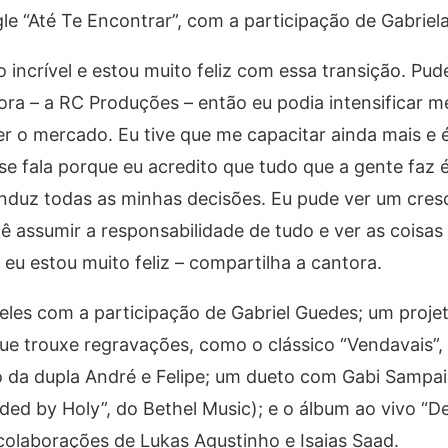
gle “Até Te Encontrar”, com a participação de Gabriel
incrível e estou muito feliz com essa transição. Pud
ra – a RC Produções – então eu podia intensificar m
er o mercado. Eu tive que me capacitar ainda mais e 
 se fala porque eu acredito que tudo que a gente faz 
onduz todas as minhas decisões. Eu pude ver um cres
ê assumir a responsabilidade de tudo e ver as coisas
eu estou muito feliz – compartilha a cantora.
eles com a participação de Gabriel Guedes; um proje
e trouxe regravações, como o clássico “Vendavais”, 
o da dupla André e Felipe; um dueto com Gabi Sampa
ed by Holy”, do Bethel Music); e o álbum ao vivo “D
olaborações de Lukas Agustinho e Isaias Saad.