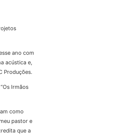
rojetos
r esse ano com
a acústica e,
RC Produções.
u “Os Irmãos
avam como
 meu pastor e
redita que a