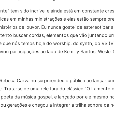
te” tem sido incrível e ainda está em constante cre
cas em minhas ministrações e elas estão sempre pr
nistérios de louvor. Eu nunca gostei de estereotipar 
tento buscar cordas, elementos que vão juntando u
 que nós temos hoje do worship, do synth, do VS (Vi
avou participações ao lado de Kemilly Santos, Weslei 
Rebeca Carvalho surpreendeu o público ao lançar um
 Trata-se de uma releitura do clássico “O Lamento de
o poeta da música gospel, e lançado por ele mesmo no
cou gerações e chegou a integrar a trilha sonora da n