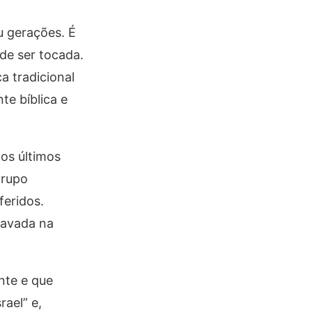
u gerações. É
de ser tocada.
a tradicional
te bíblica e
os últimos
grupo
feridos.
ravada na
nte e que
ael” e,