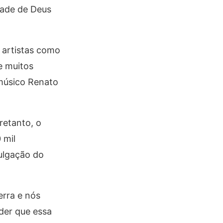
ntade de Deus
a artistas como
e muitos
 músico Renato
retanto, o
 mil
vulgação do
erra e nós
der que essa