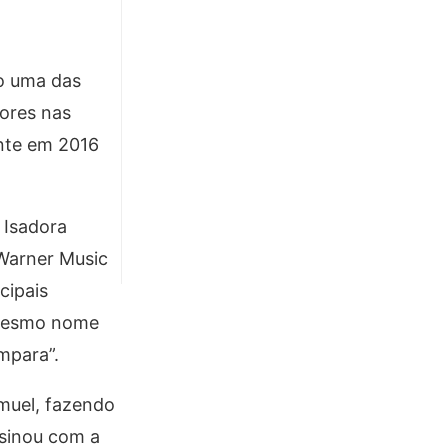
mo uma das
ores nas
ente em 2016
 Isadora
 Warner Music
cipais
e mesmo nome
mpara”.
emuel, fazendo
ssinou com a