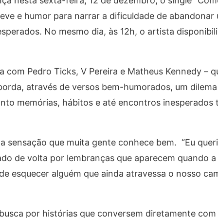
ça nesta sexta-feira,
12 de dezembro
, o single
“Com
leve e humor para narrar a dificuldade de abandona
 esperados. No mesmo dia, às
12h
, o artista disponibi
a com Pedro Ticks, V Pereira e
Matheus Kennedy
– q
aborda, através de versos bem-humorados, um dilema 
uanto memórias, hábitos e até encontros inesperados
uma sensação que muita gente conhece bem.
“Eu queri
uxado de volta por lembranças que aparecem quando 
a de esquecer alguém que ainda atravessa o nosso cam
a busca por histórias que conversem diretamente com