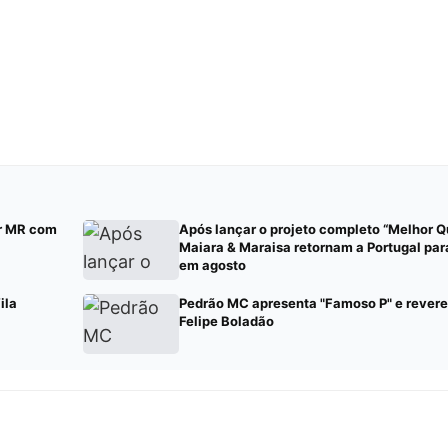
or MR com
Após lançar o projeto completo “Melhor Q
Maiara & Maraisa retornam a Portugal par
em agosto
ila
Pedrão MC apresenta "Famoso P" e revere
Felipe Boladão