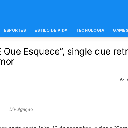
ESPORTES
ESTILO DE VIDA
TECNOLOGIA
GAME
 Que Esquece”, single que retr
amor
A-
Divulgação