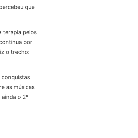
 percebeu que
 terapia pelos
continua por
z o trecho:
 conquistas
tre as músicas
u ainda o
2º