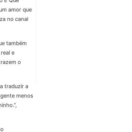
o É Que
r um amor que
liza no canal
ue também
real e
 trazem o
a traduzir a
a gente menos
inho.”
,
 o