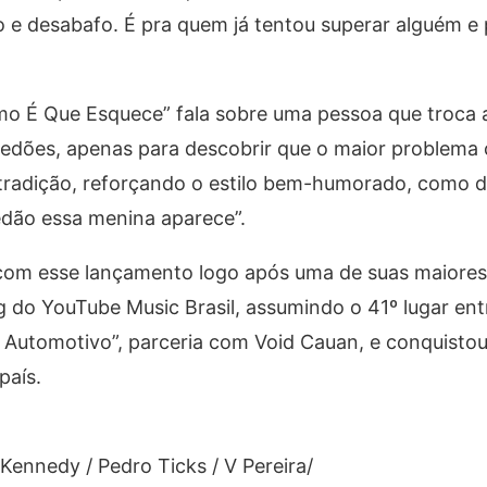
o e desabafo. É pra quem já tentou superar alguém e
omo É Que Esquece” fala sobre uma pessoa que troca a
redões, apenas para descobrir que o maior problema 
radição, reforçando o estilo bem-humorado, como di
edão essa menina aparece
”.
 com esse lançamento logo após uma de suas maiores
ng do
YouTube Music Brasil
, assumindo o
41º lugar en
 Automotivo”, parceria com Void Cauan, e conquisto
país.
 Kennedy /
Pedro Ticks / V Pereira
/