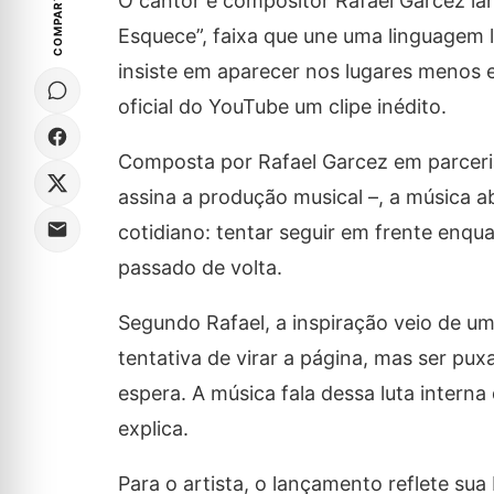
COMPARTILHE
O cantor e compositor
Rafael Garcez
lan
Esquece”
, faixa que une uma linguagem 
insiste em aparecer nos lugares menos
oficial do YouTube um
clipe inédito
.
Composta por
Rafael Garcez
em parceri
assina a produção musical –, a música 
cotidiano: tentar seguir em frente enq
passado de volta.
Segundo Rafael, a inspiração veio de 
tentativa de virar a página, mas ser p
espera. A música fala dessa luta intern
explica.
Para o artista, o lançamento reflete su