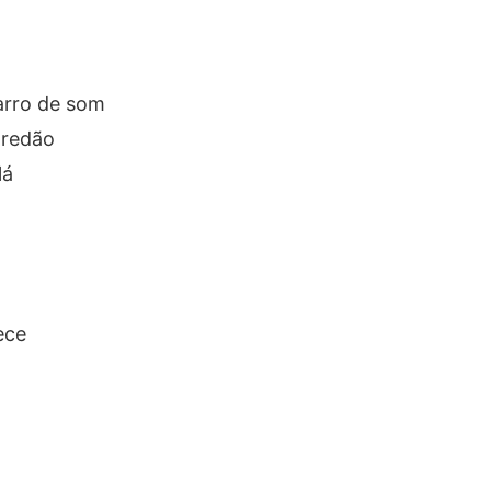
carro de som
aredão
lá
ece