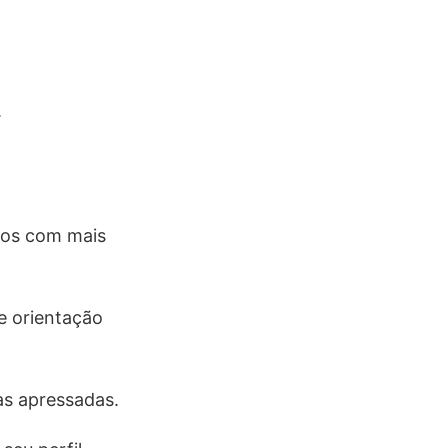
.
ros com mais
e orientação
as apressadas.