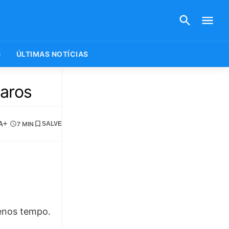
S
ÚLTIMAS NOTÍCIAS
laros
A+
7 MIN
SALVE
enos tempo.