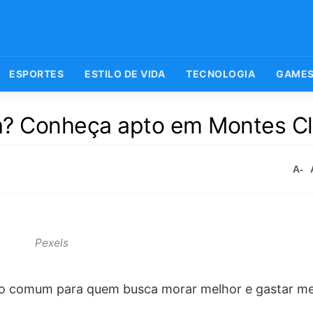
ESPORTES
ESTILO DE VIDA
TECNOLOGIA
GAME
ia? Conheça apto em Montes C
A-
Pexels
sejo comum para quem busca morar melhor e gastar m