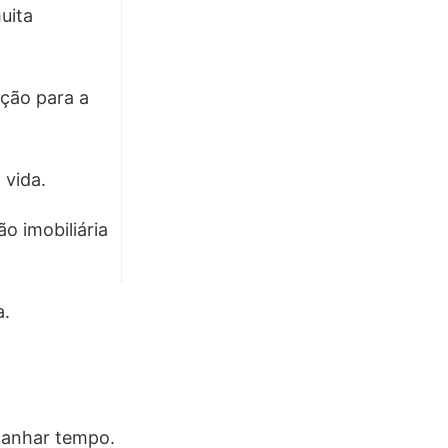
uita
ção para a
 vida.
 imobiliária
a.
ganhar tempo.