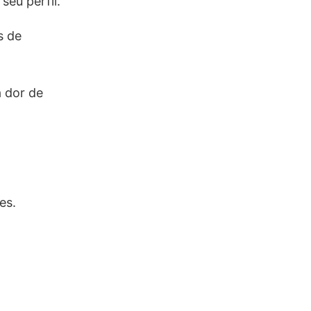
eu perfil.
s de
 dor de
es.