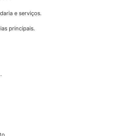
aria e serviços.
as principais.
.
to.