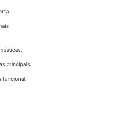
rta.
mais
omésticas.
s principais.
 funcional.