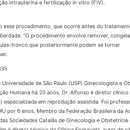
 intrauterina e fertilização in vitro (FIV).
o esse procedimento, que ocorre antes do tratament
berdade. “O procedimento envolve remover, congela
élulas-tronco que posteriormente podem se tornar
uer.
335
 Universidade de São Paulo (USP) Ginecologista e Ob
ção Humana há 20 anos. Dr. Alfonso é diretor clínic
 especializada em reprodução assistida. Foi profess
U por 6 anos. Membro da Federação Brasileira da A
das Sociedades Catalãs de Ginecologia e Obstetrícia
é diretor técnico da Clínica Engravida, autor de vá