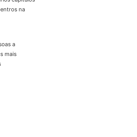
centros na
soas a
as mais
s