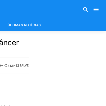
S
ÚLTIMAS NOTÍCIAS
câncer
A+
4 MIN
SALVE