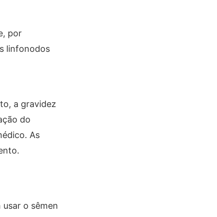
e, por
os linfonodos
to, a gravidez
ação do
médico. As
ento.
 usar o sêmen