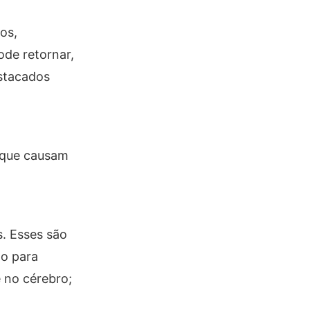
os,
ode retornar,
stacados
 que causam
. Esses são
po para
e no cérebro;