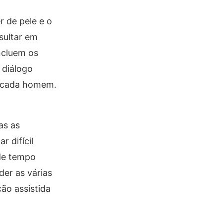
 de pele e o
sultar em
ncluem os
 diálogo
e cada homem.
as as
 difícil
 de tempo
er as várias
ão assistida