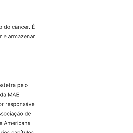
o do câncer. É
r e armazenar
stetra pelo
o da MAE
or responsável
ssociação de
 e Americana
rios capítulos