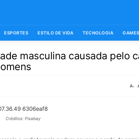
ESPORTES
ESTILO DE VIDA
TECNOLOGIA
GAME
idade masculina causada pelo 
 homens
A-
Créditos: Pixabay