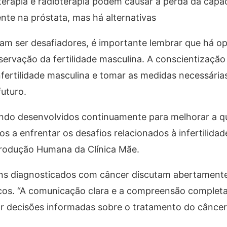
erapia e radioterapia podem causar a perda da capa
nte na próstata, mas há alternativas
am ser desafiadores, é importante lembrar que há o
eservação da fertilidade masculina. A conscientização
nfertilidade masculina e tomar as medidas necessária
futuro.
endo desenvolvidos continuamente para melhorar a q
s a enfrentar os desafios relacionados à infertilidade
produção Humana da Clínica Mãe.
ens diagnosticados com câncer discutam abertament
os. “A comunicação clara e a compreensão complet
r decisões informadas sobre o tratamento do câncer 