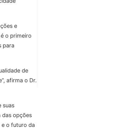
cidade
pções e
 é o primeiro
s para
ualidade de
”, afirma o Dr.
e suas
a das opções
e o futuro da