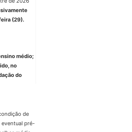
stre de 2026
lusivamente
eira (29).
ensino médio;
ido, no
edação do
condição de
e eventual pré-