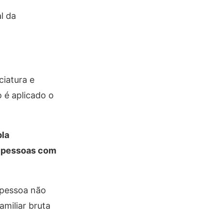
l da
ciatura e
 é aplicado o
pla
a pessoas com
r pessoa não
amiliar bruta