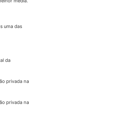
melhor média.
os uma das
al da
ção privada na
ção privada na