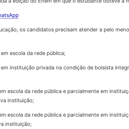
izada a edição do Enem em que o estudante obteve a 
hatsApp
ducação, os candidatos precisam atender a pelo men
 em escola da rede pública;
 em instituição privada na condição de bolsista integr
em escola da rede pública e parcialmente em institui
va instituição;
em escola da rede pública e parcialmente em institui
a instituição;