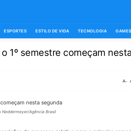
ESPORTES
ESTILO DE VIDA
TECNOLOGIA
GAME
a o 1º semestre começam nest
A-
 Neddermeyer/Agência Brasil