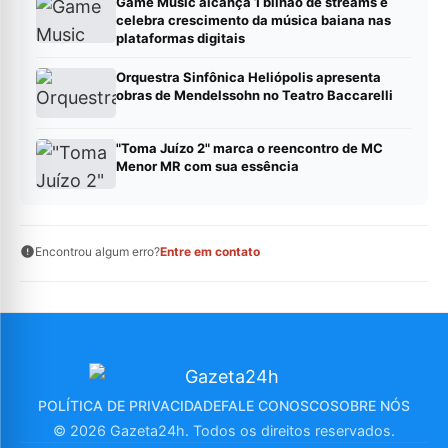
Game Music alcança 1 bilhão de streams e
celebra crescimento da música baiana nas
plataformas digitais
Orquestra Sinfônica Heliópolis apresenta
obras de Mendelssohn no Teatro Baccarelli
"Toma Juízo 2" marca o reencontro de MC
Menor MR com sua essência
Encontrou algum erro?
Entre em contato
POLÍTICA DE PRIVACIDADE
FALE CONOSCO
SOBRE NÓS
© 2026 Gazeta24h. Todos os direitos reservados.