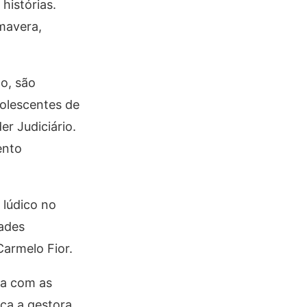
histórias.
mavera,
to, são
dolescentes de
er Judiciário.
ento
 lúdico no
dades
Carmelo Fior.
va com as
ica a gestora