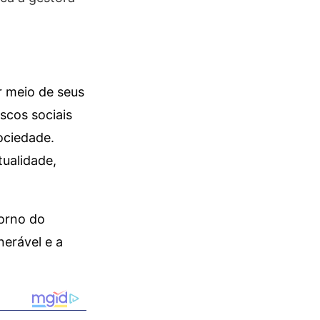
r meio de seus
scos sociais
ociedade.
ualidade,
torno do
nerável e a