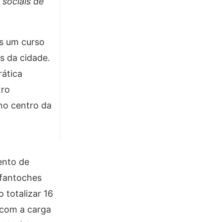
 sociais de
as um curso
s da cidade.
rática
tro
no centro da
l
ento de
 fantoches
 totalizar 16
 com a carga