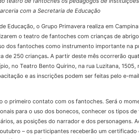
do teatro de fantoches os pedagogos de instituições
arceria com a Secretaria de Educação
 de Educação, o Grupo Primavera realiza em Campin
lizarem o teatro de fantoches com crianças de abrigo
 uso dos fantoches como instrumento importante na p
ca de 250 crianças
.
A partir deste mês ocorrerão qua
io, no Teatro Bento Quirino, na rua Luzitana, 1505, 
acitação e as inscrições podem ser feitas pelo e-mai
o o primeiro contato com os fantoches. Será o mom
ionais para o uso dos bonecos, conhecer os tipos de
nários, as posições do narrador e dos personagens. Ao
 outubro – os participantes receberão um certificado