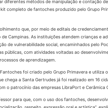
izar diferentes métodos de manipulação e contação de 
kit completo de fantoches produzido pelo Grupo Pri
acolhimento que, por meio de editais de credenciamen
o de Campinas. As instituições atendem crianças e a
ção de vulnerabilidade social, encaminhados pelo Pod
as públicas, com atividades voltadas ao desenvolvim
processos de aprendizagem.
Fantoches foi criado pelo Grupo Primavera e utiliza o
e chega a Santa Gertrudes já foi realizado em 16 ci
com o patrocínio das empresas LibraPort e Cerâmica 
ofessor para que, com o uso dos fantoches, desenvol
cialização, respeito, expressão oral e artística”, expl