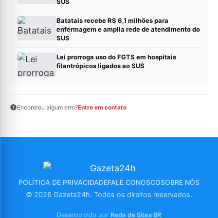
SUS
Batatais recebe R$ 6,1 milhões para
enfermagem e amplia rede de atendimento do
SUS
Lei prorroga uso do FGTS em hospitais
filantrópicos ligados ao SUS
Encontrou algum erro?
Entre em contato
POLÍTICA DE PRIVACIDADE
FALE CONOSCO
SOBRE NÓS
© 2026 Gazeta24h. Todos os direitos reservados.
Desenvolvido por
Rede de Sites BR