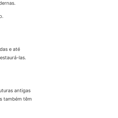
dernas.
o.
das e até
estaurá-las.
uturas antigas
das também têm