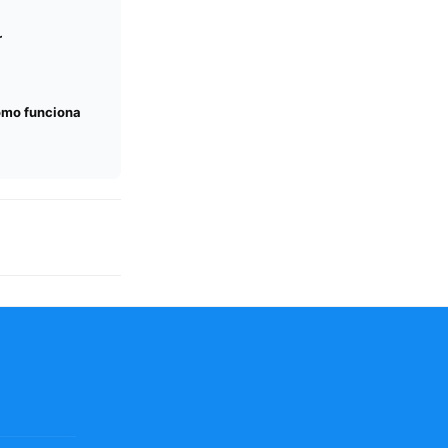
r
omo funciona