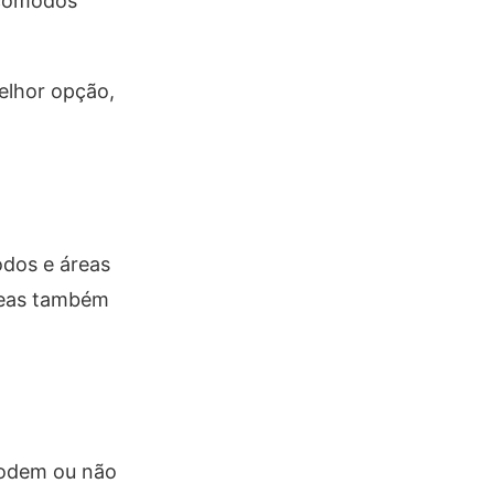
 cômodos
elhor opção,
odos e áreas
rreas também
podem ou não