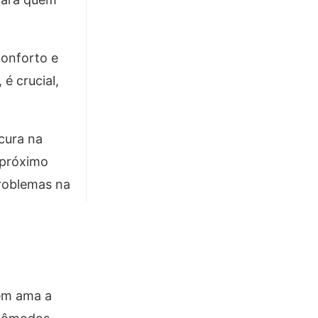
conforto e
é crucial,
cura na
 próximo
problemas na
uem ama a