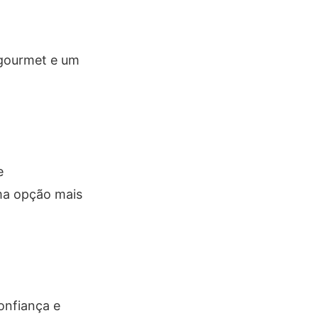
 gourmet e um
e
ma opção mais
onfiança e