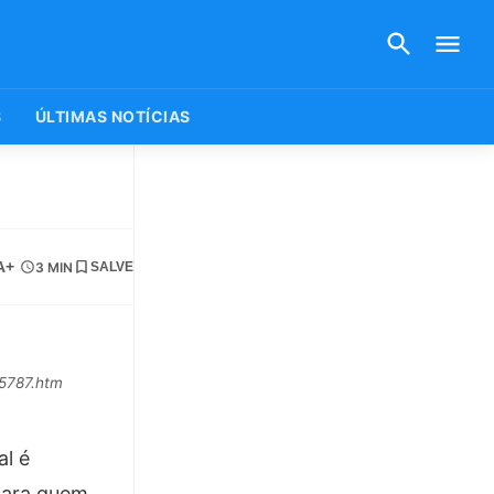
S
ÚLTIMAS NOTÍCIAS
A+
3 MIN
SALVE
45787.htm
al é
 para quem