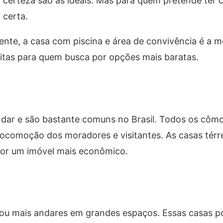
om certeza são as ideais. Mas para quem pretende ter
 certa.
ente, a casa com piscina e área de convivência é a m
itas para quem busca por opções mais baratas.
dar e são bastante comuns no Brasil. Todos os côm
a locomoção dos moradores e visitantes. As casas té
or um imóvel mais econômico.
 ou mais andares em grandes espaços. Essas casas 