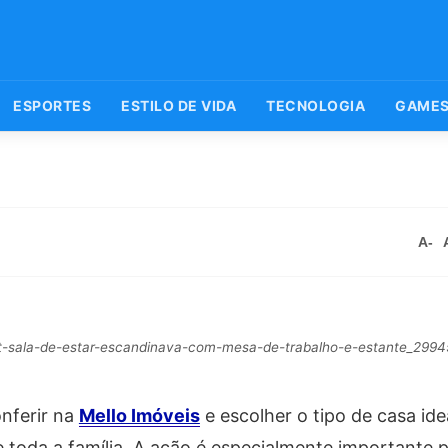
ESPORTES
ESTILO DE VIDA
TECNOLOGIA
GAME
A-
loft-sala-de-estar-escandinava-com-mesa-de-trabalho-e-estante_299
onferir na
Mello Imóveis
e escolher o tipo de casa ide
e toda a família. A ação é especialmente importante