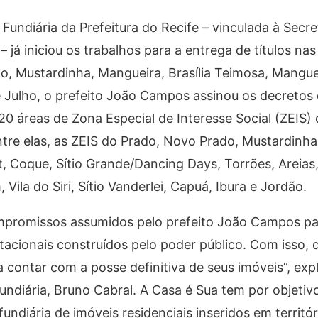
Fundiária da Prefeitura do Recife – vinculada à Secre
– já iniciou os trabalhos para a entrega de títulos n
do, Mustardinha, Mangueira, Brasília Teimosa, Mangue
de Julho, o prefeito João Campos assinou os decretos 
20 áreas de Zona Especial de Interesse Social (ZEIS) 
Entre elas, as ZEIS do Prado, Novo Prado, Mustardinha
lit, Coque, Sítio Grande/Dancing Days, Torrões, Areias
ila do Siri, Sítio Vanderlei, Capuá, Ibura e Jordão.
promissos assumidos pelo prefeito João Campos par
tacionais construídos pelo poder público. Com isso,
 contar com a posse definitiva de seus imóveis”, exp
undiária, Bruno Cabral. A Casa é Sua tem por objetivo
undiária de imóveis residenciais inseridos em territór