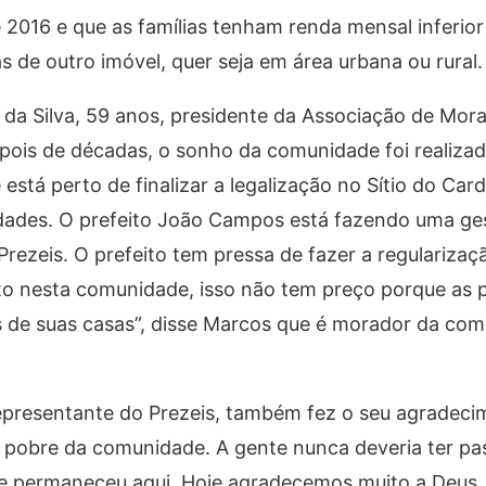
2016 e que as famílias tenham renda mensal inferior
s de outro imóvel, quer seja em área urbana ou rural
da Silva, 59 anos, presidente da Associação de Mora
depois de décadas, o sonho da comunidade foi realizad
stá perto de finalizar a legalização no Sítio do Card
dades. O prefeito João Campos está fazendo uma ge
Prezeis. O prefeito tem pressa de fazer a regularizaçã
eito nesta comunidade, isso não tem preço porque as
s de suas casas”, disse Marcos que é morador da co
representante do Prezeis, também fez o seu agradeci
 pobre da comunidade. A gente nunca deveria ter pa
e permaneceu aqui. Hoje agradecemos muito a Deus, 