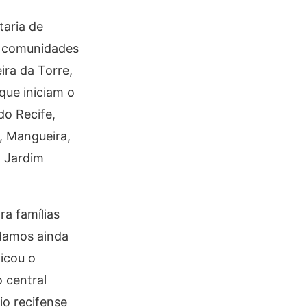
taria de
as comunidades
ira da Torre,
que iniciam o
do Recife,
, Mangueira,
, Jardim
a famílias
 damos ainda
licou o
 central
io recifense