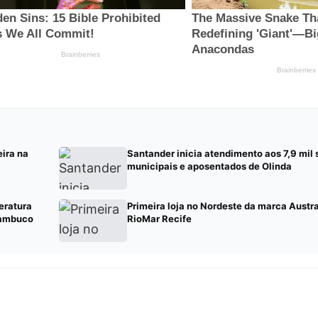
eira na
Santander inicia atendimento aos 7,9 mil 
municipais e aposentados de Olinda
eratura
Primeira loja no Nordeste da marca Austra
nambuco
RioMar Recife