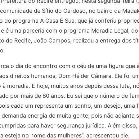
 Prefeitura do Recife entregou, nesta segunda-feira 
a comunidade de Sítio do Cardoso, no bairro da Mada
o do programa A Casa É Sua, que já conferiu propried
 – e é uma parceria com o programa Moradia Legal, do
to do Recife, João Campos, realizou a entrega dos t
o.
arca o dia do encontro com o céu de uma figura que 
o aos direitos humanos, Dom Hélder Câmara. Ele foi u
o à moradia. E hoje, muitos anos depois dessa luta, 
rado por mais de 80 anos. Eu sei que o número de famí
ois cada um representa um sonho, um desejo, uma fa
demanda energia de muita gente, pois não adianta só
cumpridas para haver segurança jurídica. Além disso,
ra esteja no nome das mulheres”, acrescentou ele.