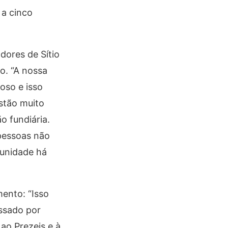
 a cinco
.
dores de Sítio
o. “A nossa
oso e isso
stão muito
o fundiária.
 pessoas não
munidade há
mento: “Isso
ssado por
ao Prezeis e à