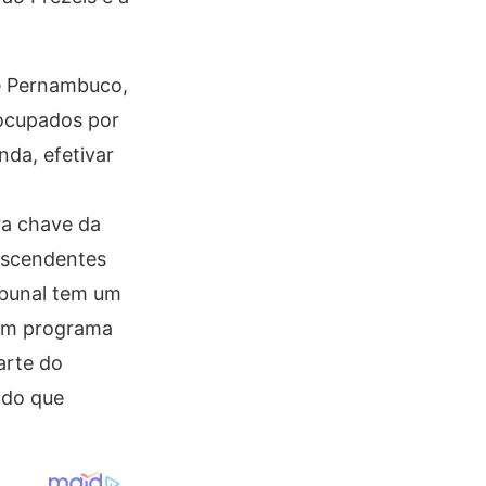
de Pernambuco,
 ocupados por
nda, efetivar
ra chave da
descendentes
ibunal tem um
 um programa
arte do
 do que