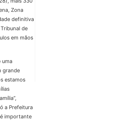
(28), mais 330
lena, Zona
ade definitiva
 Tribunal de
ítulos em mãos
é uma
m grande
nós estamos
lias
mília”,
 a Prefeitura
 é importante