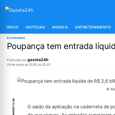
INÍCIO
NOTÍCIAS
MÚSICA
ENTRETENIMENTO
ECONOMIA
Poupança tem entrada líquid
gazeta24h
Publicado por
09 de junho de 2026, às 20:22
© Mar
COMPARTILHE
O saldo da aplicação na caderneta de p
do que saques. As entradas superaram a