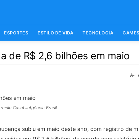
ESPORTES
ESTILO DE VIDA
TECNOLOGIA
GAME
a de R$ 2,6 bilhões em maio
A-
cello Casal JrAgência Brasil
oupança subiu em maio deste ano, com registro de m
s saídas em R$ 2,6 bilhões, de acordo com relatório 