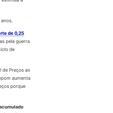
 anos.
rte de 0,25
as pela guerra
iclo de
l de Preços ao
 Copom aumenta
reços porque
 acumulado