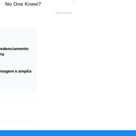
credenciamento
lta
ermagem e amplia