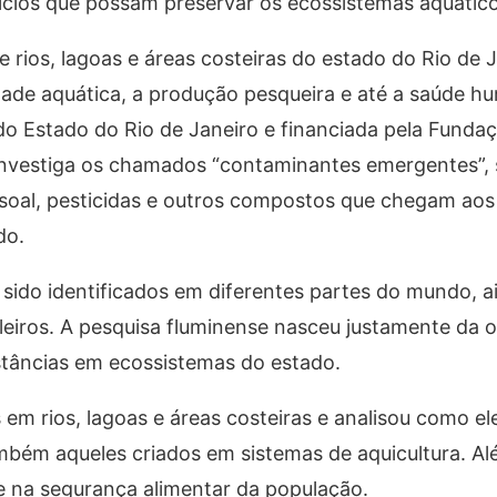
tifícios que possam preservar os ecossistemas aquátic
e rios, lagoas e áreas costeiras do estado do Rio de
dade aquática, a produção pesqueira e até a saúde hum
do Estado do Rio de Janeiro e financiada pela Funda
investiga os chamados “contaminantes emergentes”,
oal, pesticidas e outros compostos que chegam aos
do.
ido identificados em diferentes partes do mundo, 
eiros. A pesquisa fluminense nasceu justamente da o
stâncias em ecossistemas do estado.
em rios, lagoas e áreas costeiras e analisou como el
bém aqueles criados em sistemas de aquicultura. Alé
e na segurança alimentar da população.