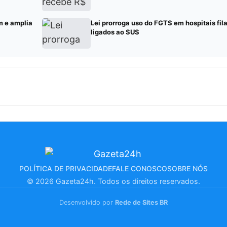
m e amplia
Lei prorroga uso do FGTS em hospitais fil
ligados ao SUS
POLÍTICA DE PRIVACIDADE
FALE CONOSCO
SOBRE NÓS
© 2026 Gazeta24h. Todos os direitos reservados.
Desenvolvido por
Rede de Sites BR