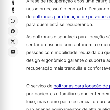
COMPARTILHE
A fase de recuperação após uma cirurgi
nesse processo é o conforto. Pensando 
de
poltronas para locação de pós-oper
para quem está se recuperando.
As poltronas disponíveis para locação 
sentar do usuário com autonomia e menos
pessoas com mobilidade reduzida ou que
design ergonômico garante o suporte a
recuperação mais tranquila e confortáve
O serviço de
poltronas para locação de
por pacientes e familiares que entende
luxo, mas como parte essencial do proc
não apenas equipamentos de alta qual