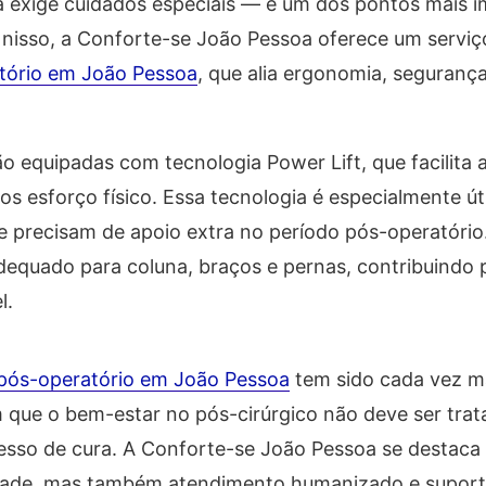
a exige cuidados especiais — e um dos pontos mais 
nisso, a
Conforte-se João Pessoa
oferece um serviç
atório em João Pessoa
, que alia ergonomia, segurança
são equipadas com tecnologia
Power Lift
, que facilita
 esforço físico. Essa tecnologia é especialmente úti
 precisam de apoio extra no período pós-operatório.
dequado para coluna, braços e pernas, contribuindo
l.
 pós-operatório em João Pessoa
tem sido cada vez m
m que o bem-estar no pós-cirúrgico não deve ser tr
esso de cura. A
Conforte-se João Pessoa
se destaca 
idade, mas também atendimento humanizado e supor