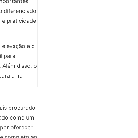
importantes
o diferenciado
 e praticidade
 a elevação e o
l para
 Além disso, o
 para uma
ais procurado
atado como um
por oferecer
te completo ao