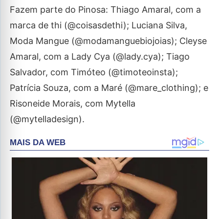
Fazem parte do Pinosa: Thiago Amaral, com a
marca de thi (@coisasdethi); Luciana Silva,
Moda Mangue (@modamanguebiojoias); Cleyse
Amaral, com a Lady Cya (@lady.cya); Tiago
Salvador, com Timóteo (@timoteoinsta);
Patrícia Souza, com a Maré (@mare_clothing); e
Risoneide Morais, com Mytella
(@mytelladesign).